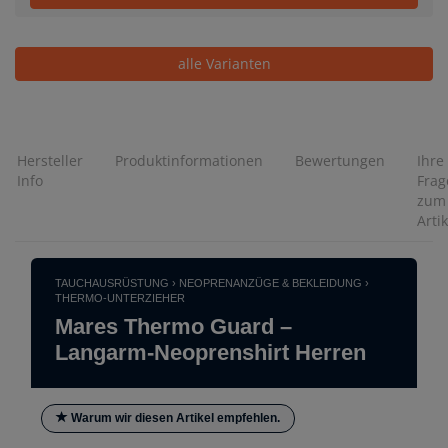
alle Varianten
Hersteller
Produktinformationen
Bewertungen
Ihre
Info
Frag
zum
Artik
TAUCHAUSRÜSTUNG › NEOPRENANZÜGE & BEKLEIDUNG ›
THERMO-UNTERZIEHER
Mares Thermo Guard –
Langarm-Neoprenshirt Herren
Warum wir diesen Artikel empfehlen.