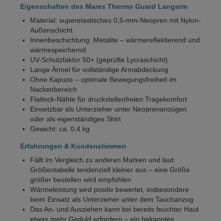
Eigenschaften des Mares Thermo Guard Langarm
Material: superelastisches 0,5-mm-Neopren mit Nylon-
Außenschicht
Innenbeschichtung: Metalite – wärmereflektierend und
wärmespeichernd
UV-Schutzfaktor 50+ (geprüfte Lycraschicht)
Lange Ärmel für vollständige Armabdeckung
Ohne Kapuze – optimale Bewegungsfreiheit im
Nackenbereich
Flatlock-Nähte für druckstellenfreien Tragekomfort
Einsetzbar als Unterzieher unter Neoprenanzügen
oder als eigenständiges Shirt
Gewicht: ca. 0,4 kg
Erfahrungen & Kundenstimmen
Fällt im Vergleich zu anderen Marken und laut
Größentabelle tendenziell kleiner aus – eine Größe
größer bestellen wird empfohlen
Wärmeleistung wird positiv bewertet, insbesondere
beim Einsatz als Unterzieher unter dem Tauchanzug
Das An- und Ausziehen kann bei bereits feuchter Haut
etwas mehr Geduld erfordern – ein bekanntes