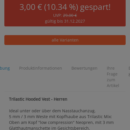
3,00 € (10.34 %) gespart!
UVP:
29,00 €
gültig bis 31.12.2027
alle Varianten
ibung
Produktinformationen
Bewertungen
Ihre
Frage
zum
Artikel
Trilastic Hooded Vest - Herren
Ideal unter oder über dem Nasstauchanzug.
5 mm / 3 mm Weste mit Kopfhaube aus Trilastic Mix:
Oben am Kopf "low compression" Neopren, mit 3 mm
Glatthautmanschette im Gesichtsbereich.