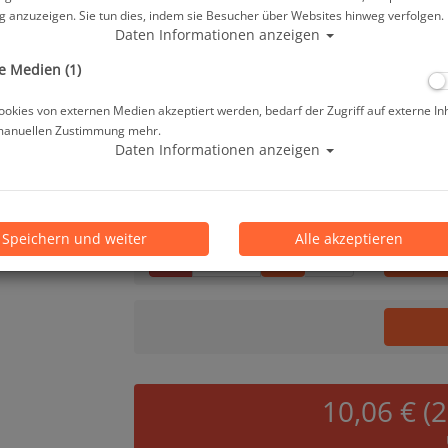
Herstellerpreis: 34,95 €
 anzuzeigen. Sie tun dies, indem sie Besucher über Websites hinweg verfolgen.
Daten Informationen anzeigen
24,90 €
*
e Medien (1)
okies von externen Medien akzeptiert werden, bedarf der Zugriff auf externe In
manuellen Zustimmung mehr.
Lieferbar in 1-3 Werktage, der Artikel ist a
Daten Informationen anzeigen
Prämienpunkte: 25
Speichern und weiter
Alle akzeptieren
Stk.
10,06 € (