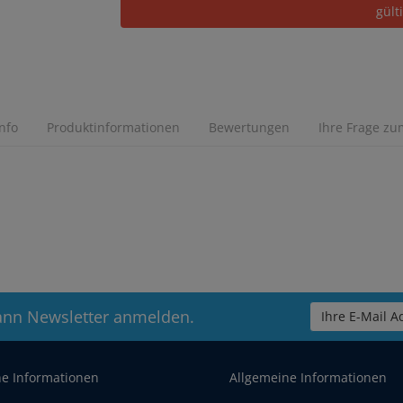
gült
Info
Produktinformationen
Bewertungen
Ihre Frage zum
ann Newsletter anmelden.
Ihre E-Mail Ad
he Informationen
Allgemeine Informationen