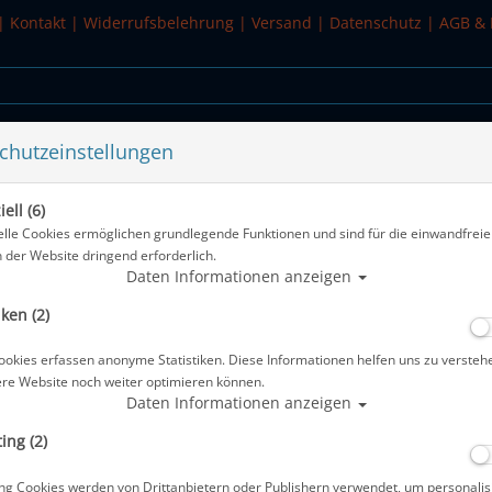
|
Kontakt
|
Widerrufsbelehrung
|
Versand
|
Datenschutz
|
AGB & 
chutzeinstellungen
WASSERSPORT
SALE
ell (6)
Kit - 1 Pair
elle Cookies ermöglichen grundlegende Funktionen und sind für die einwandfreie
n der Website dringend erforderlich.
Alle Artikel zeigen aus
Daten Informationen anzeigen
iken (2)
Mares - Trimbleitaschen 1 Paar - Trim 
ookies erfassen anonyme Statistiken. Diese Informationen helfen uns zu versteh
Artikelnr.: mar-417964
ere Website noch weiter optimieren können.
Daten Informationen anzeigen
ing (2)
ng Cookies werden von Drittanbietern oder Publishern verwendet, um personalis