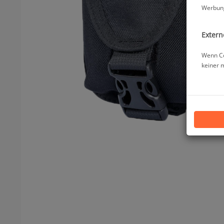
Werbung
Extern
Wenn Co
keiner 