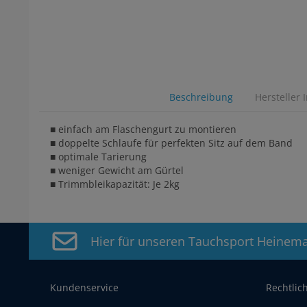
Beschreibung
Hersteller 
■ einfach am Flaschengurt zu montieren
■ doppelte Schlaufe für perfekten Sitz auf dem Band
■ optimale Tarierung
■ weniger Gewicht am Gürtel
■ Trimmbleikapazität: Je 2kg
Hier für unseren Tauchsport Heinem
Kundenservice
Rechtlic