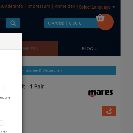
Kundeninfo
|
Impressum
|
Anmelden
|
Select Language
▼
0 Artikel
| 0,00 €
NEUHEITEN
BLOG
: Tarierjackets - Taschen & Bleitaschen
Wight Kit - 1 Pair
en, wie
ierte