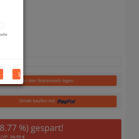
halte
uf Lager
in den Warenkorb legen
Direkt kaufen mit
28.77 %) gespart!
UVP:
34,95 €