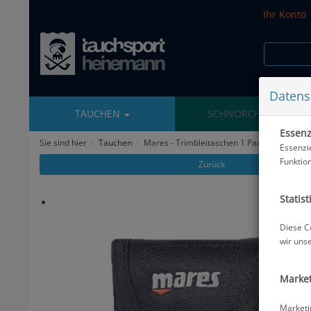
Ihr Konto
Datens
TAUCHEN
SCHNORCHELN
Essenzi
Sie sind hier
Tauchen
Mares - Trimbleitaschen 1 Paar - Trim Wight 
Essenzi
Funktio
Zurück
Statist
Diese C
wir uns
Market
Marketi