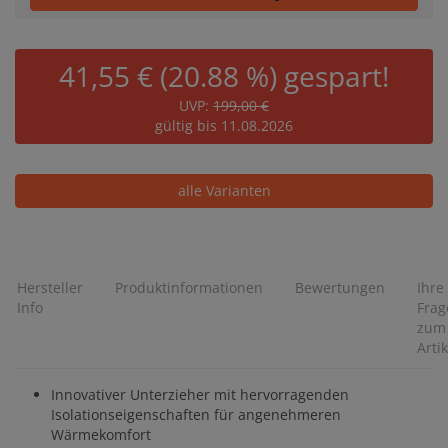
41,55 € (20.88 %) gespart!
UVP:
199,00 €
gültig bis 11.08.2026
alle Varianten
Hersteller
Produktinformationen
Bewertungen
Ihre
Info
Frag
zum
Artik
Innovativer Unterzieher mit hervorragenden
Isolationseigenschaften für angenehmeren
Wärmekomfort