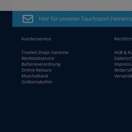
Hier für unseren Tauchsport Heinem
Kundenservice
Rechtlic
Trusted Shops Garantie
AGB & K
Werkstattservice
Datensc
Batterieverordnung
Impress
Online Retoure
Widerruf
Muschelbank
Versand
Größentabellen