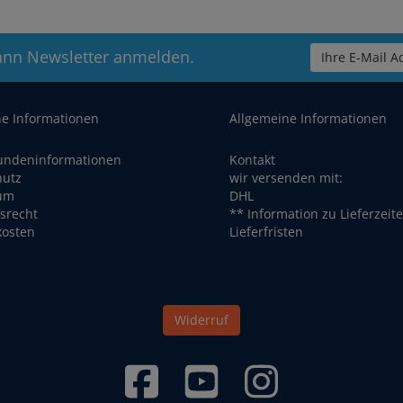
ann Newsletter anmelden.
Ihre E-Mail Ad
he Informationen
Allgemeine Informationen
undeninformationen
Kontakt
hutz
wir versenden mit:
um
DHL
srecht
** Information zu Lieferzeit
kosten
Lieferfristen
Widerruf