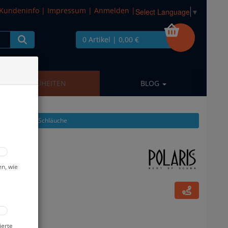
Kundeninfo
|
Impressum
|
Anmelden
|
Select Language
▼
0 Artikel
| 0,00 €
NEUHEITEN
BLOG
kel zeigen aus: Schläuche
 cm
en, wie
ierte