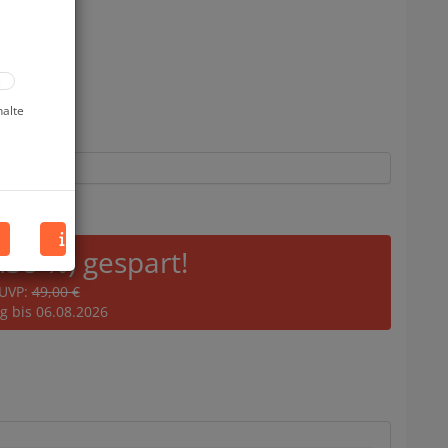
halte
8.38 %) gespart!
UVP:
49,00 €
ig bis 06.08.2026