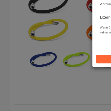
Werbung
Extern
Wenn Co
keiner 