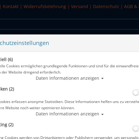
|
Kontakt
|
Widerrufsbelehrung
|
Versand
|
Datenschutz
|
AGB & 
chutzeinstellungen
WASSERSPORT
SALE
ell (6)
elle Cookies ermöglichen grundlegende Funktionen und sind für die einwandfreie
n der Website dringend erforderlich.
Alle Arti
Daten Informationen anzeigen
iken (2)
Miflex Extreme Inflator Schlauch - 90
ookies erfassen anonyme Statistiken. Diese Informationen helfen uns zu versteh
Artikelnr.: pol-33304master
ere Website noch weiter optimieren können.
Daten Informationen anzeigen
ing (2)
Herstellerpreis: 49,00 €
ng Cookies werden von Drittanbietern oder Publishern verwendet, um personalis