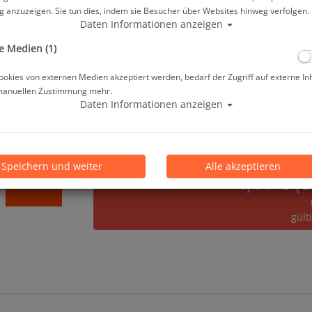
 anzuzeigen. Sie tun dies, indem sie Besucher über Websites hinweg verfolgen.
ab
44,90 €
*
Daten Informationen anzeigen
e Medien (1)
Lieferbar in
okies von externen Medien akzeptiert werden, bedarf der Zugriff auf externe In
manuellen Zustimmung mehr.
Prämienpunkte: 45
Daten Informationen anzeigen
Speichern und weiter
Alle akzeptieren
4,11 € (
gült