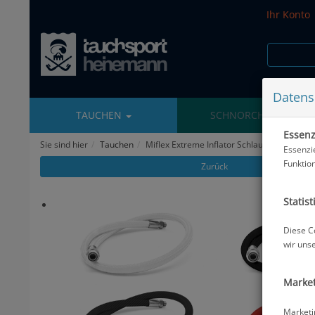
Ihr Konto
Datens
TAUCHEN
SCHNORCHELN
Essenzi
Sie sind hier
Tauchen
Miflex Extreme Inflator Schlauch - 90 cm
Essenzi
Funktio
Zurück
Statist
Diese C
wir uns
Market
Marketi