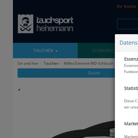
Ihr Konto
Datens
TAUCHEN
SCHNORCHELN
Essenzi
Sie sind hier
Tauchen
Miflex Extreme MD-Schlauch 1/2 - 80 cm -
Essenzi
Funktio
Zurück
Statist
Diese C
wir uns
Market
Marketi