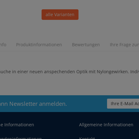
alle Varianten
Info
Produktinformationen
Bewertungen
Ihre Frage zum
hläuche in einer neuen anspechenden Optik mit Nylongewirken. Indiv
ann Newsletter anmelden.
Ihre E-Mail Ad
he Informationen
Allgemeine Informationen
undeninformationen
Kontakt