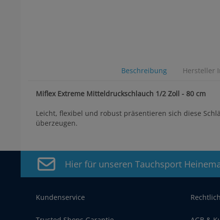
Beschreibung
Hersteller 
Miflex Extreme Mitteldruckschlauch 1/2 Zoll - 80 cm
Leicht, flexibel und robust präsentieren sich diese Sc
überzeugen.
Hier für unseren Tauchsport Heinem
Kundenservice
Rechtlic
Trusted Shops Garantie
AGB & K