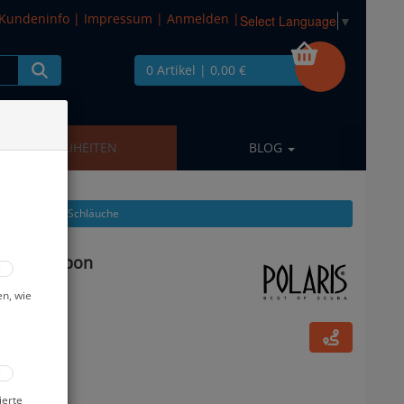
Kundeninfo
|
Impressum
|
Anmelden
|
Select Language
▼
0 Artikel
| 0,00 €
NEUHEITEN
BLOG
kel zeigen aus: Schläuche
 cm - Carbon
en, wie
ierte