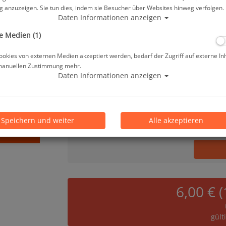
 anzuzeigen. Sie tun dies, indem sie Besucher über Websites hinweg verfolgen.
34,00 €
*
Daten Informationen anzeigen
e Medien (1)
Lieferbar in 1-3 Werktage, der Artikel ist a
okies von externen Medien akzeptiert werden, bedarf der Zugriff auf externe In
manuellen Zustimmung mehr.
Prämienpunkte: 34
Daten Informationen anzeigen
Stk.
Speichern und weiter
Alle akzeptieren
6,00 € 
gült