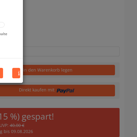
uf Lager
halte
in den Warenkorb legen
Direkt kaufen mit
(15 %) gespart!
UVP:
40,00 €
ig bis 09.08.2026