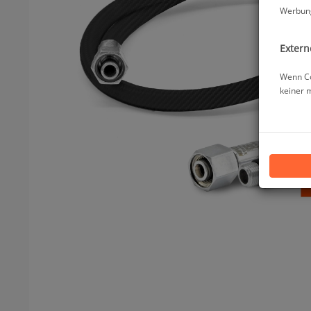
Werbung
Extern
Wenn Co
keiner 