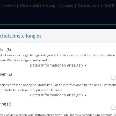
|
Kontakt
|
Widerrufsbelehrung
|
Versand
|
Datenschutz
|
AGB & 
chutzeinstellungen
WASSERSPORT
SALE
ell (6)
 Carbon
elle Cookies ermöglichen grundlegende Funktionen und sind für die einwandfreie
n der Website dringend erforderlich.
Alle Arti
Daten Informationen anzeigen
iken (2)
Miflex Extreme MD-Schlauch 1/2 - 80
ookies erfassen anonyme Statistiken. Diese Informationen helfen uns zu versteh
Artikelnr.: pol-38002ca
ere Website noch weiter optimieren können.
Daten Informationen anzeigen
ing (2)
Herstellerpreis: 40,00 €
ng Cookies werden von Drittanbietern oder Publishern verwendet, um personalis