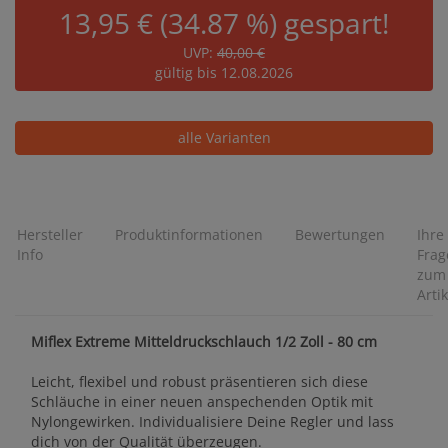
13,95 € (34.87 %) gespart!
UVP:
40,00 €
gültig bis 12.08.2026
alle Varianten
Hersteller
Produktinformationen
Bewertungen
Ihre
Info
Frag
zum
Artik
Miflex Extreme Mitteldruckschlauch 1/2 Zoll - 80 cm
Leicht, flexibel und robust präsentieren sich diese
Schläuche in einer neuen anspechenden Optik mit
Nylongewirken. Individualisiere Deine Regler und lass
dich von der Qualität überzeugen.