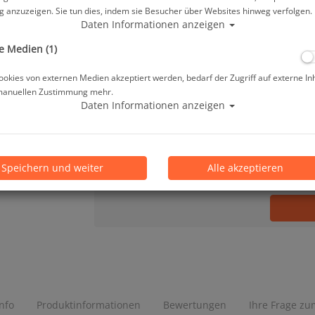
 anzuzeigen. Sie tun dies, indem sie Besucher über Websites hinweg verfolgen.
64,95 €
*
Daten Informationen anzeigen
e Medien (1)
Lieferbar in 1-3 Werktage, der Artikel ist a
okies von externen Medien akzeptiert werden, bedarf der Zugriff auf externe In
manuellen Zustimmung mehr.
Prämienpunkte: 65
Daten Informationen anzeigen
Stk.
Speichern und weiter
Alle akzeptieren
Info
Produktinformationen
Bewertungen
Ihre Frage zum