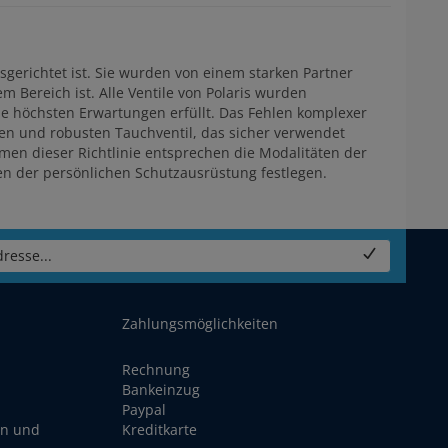
sgerichtet ist. Sie wurden von einem starken Partner
em Bereich ist. Alle Ventile von Polaris wurden
die höchsten Erwartungen erfüllt. Das Fehlen komplexer
en und robusten Tauchventil, das sicher verwendet
men dieser Richtlinie entsprechen die Modalitäten der
en der persönlichen Schutzausrüstung festlegen.
resse...
Zahlungsmöglichkeiten
Rechnung
Bankeinzug
Paypal
en und
Kreditkarte