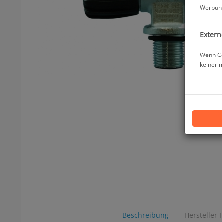
Werbung
Extern
Wenn Co
keiner 
Beschreibung
Hersteller 