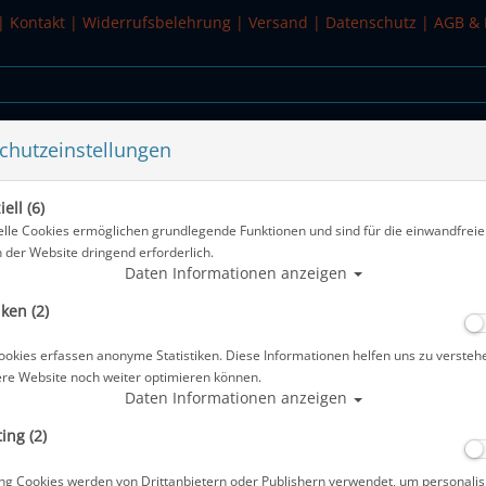
|
Kontakt
|
Widerrufsbelehrung
|
Versand
|
Datenschutz
|
AGB & 
chutzeinstellungen
WASSERSPORT
SALE
ell (6)
terbar - LINKS
elle Cookies ermöglichen grundlegende Funktionen und sind für die einwandfreie
n der Website dringend erforderlich.
Alle Artikel zeige
Daten Informationen anzeigen
iken (2)
Monoventil Air 230 bar M25x2EN144 -
ookies erfassen anonyme Statistiken. Diese Informationen helfen uns zu versteh
Artikelnr.: pol-12144
ere Website noch weiter optimieren können.
Daten Informationen anzeigen
ing (2)
Herstellerpreis: 85,00 €
ng Cookies werden von Drittanbietern oder Publishern verwendet, um personalis