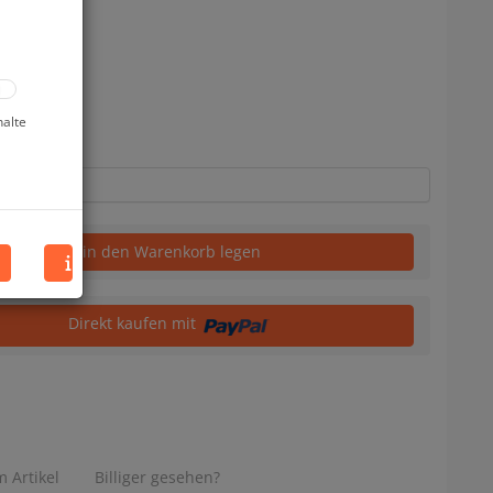
uf Lager
halte
in den Warenkorb legen
Direkt kaufen mit
 Artikel
Billiger gesehen?