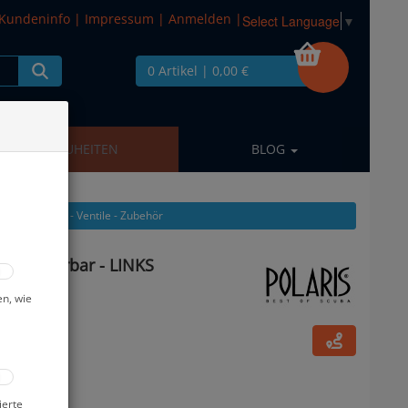
Kundeninfo
|
Impressum
|
Anmelden
|
Select Language
▼
0 Artikel
| 0,00 €
NEUHEITEN
BLOG
n aus: Brücken - Ventile - Zubehör
 erweiterbar - LINKS
en, wie
ierte