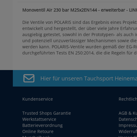
Monoventil Air 230 bar M25x2EN144 - erweiterbar - LIN
Die Ventile von POLARIS sind das Ergebnis eines Projek
entwickelt und hergestellt, der über viele Jahre Erfahru
ausgiebig getestet, sowohl in der Prototypen- als auch
und potenziell unzuverlässiger Mechanismen sowie die
werden kann. POLARIS-Ventile wurden gemäß der EG-Rich
durchgeführten Tests EN 250:2014, die die Regeln für 
Hier für unseren Tauchsport Heinem
Kundenservice
Rechtlic
Trusted Shops Garantie
AGB & K
Werkstattservice
Datensc
Batterieverordnung
Impress
Online Retoure
Widerruf