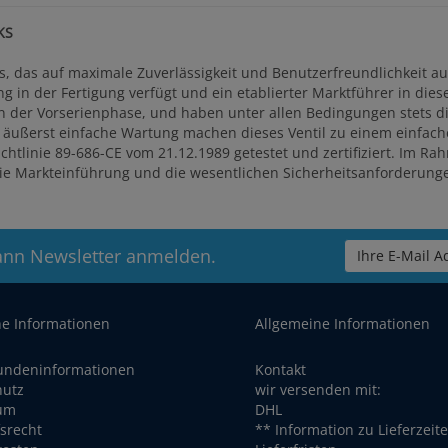
KS
ts, das auf maximale Zuverlässigkeit und Benutzerfreundlichkeit au
ng in der Fertigung verfügt und ein etablierter Marktführer in dies
 in der Vorserienphase, und haben unter allen Bedingungen stets 
 äußerst einfache Wartung machen dieses Ventil zu einem einfach
tlinie 89-686-CE vom 21.12.1989 getestet und zertifiziert. Im Rah
die Markteinführung und die wesentlichen Sicherheitsanforderung
ann Newsletter anmelden.
Ihre E-Mail Ad
he Informationen
Allgemeine Informationen
undeninformationen
Kontakt
hutz
wir versenden mit:
um
DHL
srecht
** Information zu Lieferzeit