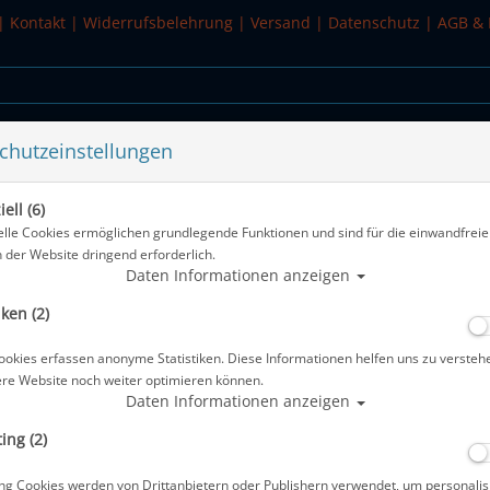
|
Kontakt
|
Widerrufsbelehrung
|
Versand
|
Datenschutz
|
AGB & 
chutzeinstellungen
WASSERSPORT
SALE
ell (6)
elle Cookies ermöglichen grundlegende Funktionen und sind für die einwandfreie
n der Website dringend erforderlich.
enanzüge - 7mm
Daten Informationen anzeigen
iken (2)
ookies erfassen anonyme Statistiken. Diese Informationen helfen uns zu versteh
TOP
TOP
ere Website noch weiter optimieren können.
Daten Informationen anzeigen
ing (2)
ng Cookies werden von Drittanbietern oder Publishern verwendet, um personalis