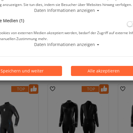
 anzuzeigen. Sie tun dies, indem sie Besucher über Websites hinweg verfolgen.
Daten Informationen anzeigen
e Medien (1)
okies von externen Medien akzeptiert werden, bedarf der Zugriff auf externe In
manuellen Zustimmung mehr.
Daten Informationen anzeigen
uchanzug Evolution
Mares Tauchanzug Evolution
Mares
- 2023 - Damen
7mm - 2023 - Herren
Speichern und weiter
Alle akzeptieren
 399,00 €
ab 399,00 €
TOP
TOP