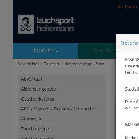
Ihr Konto
Datens
TAUCHEN
SCHNORCHELN
Essenzi
Sie sind hier
Tauchen
Neoprenanzüge - 7mm
Essenzi
Funktio
Neopr
Abverkauf
Statist
Aktionsangebote
Geschenketipps
Diese C
wir uns
ABC - Masken - Flossen - Schnorchel
Atemregler
Market
Tauchanzüge
Marketi
Tauchcomputer