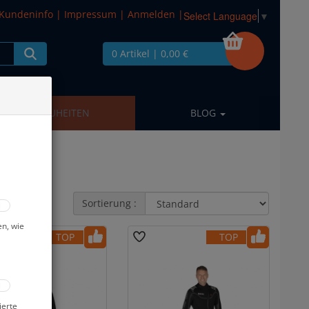
Kundeninfo
|
Impressum
|
Anmelden
|
Select Language
▼
0 Artikel
| 0,00 €
NEUHEITEN
BLOG
Sortierung :
en, wie
TOP
TOP
ierte