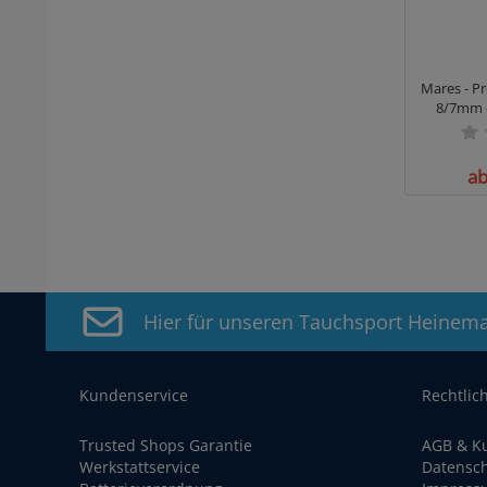
Mares - Pr
8/7mm 
ab
Hier für unseren Tauchsport Heinem
Kundenservice
Rechtlic
Trusted Shops Garantie
AGB & K
Werkstattservice
Datensc