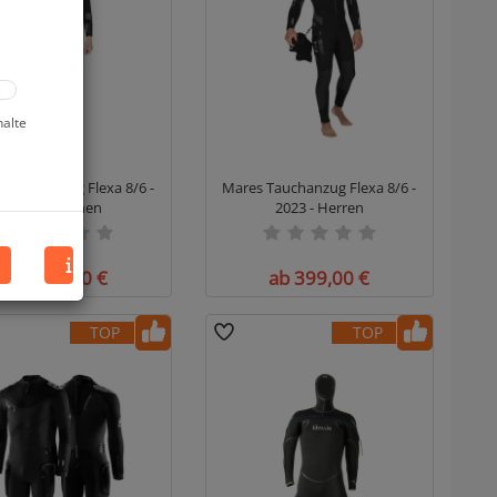
halte
 Tauchanzug Flexa 8/6 -
Mares Tauchanzug Flexa 8/6 -
2023 - Damen
2023 - Herren
ab 399,00 €
ab 399,00 €
TOP
TOP