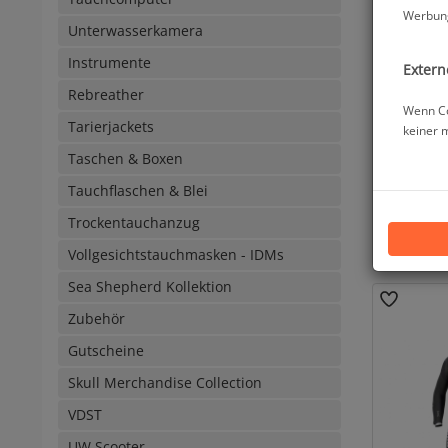
Werbung
Unterwasserkamera
Instrumente
Extern
Rebreather
Wenn Co
Tarierjackets
keiner 
Taschen & Boxen
Mares Ta
7mm 
Tauchflaschen & Blei
Trockentauchanzug
ab
Vollgesichtstauchmasken - IDMs
Sea Shepherd Kollektion
Zubehör
Gutscheine
Skull Merchandise Collection
VDST
UW Scooter