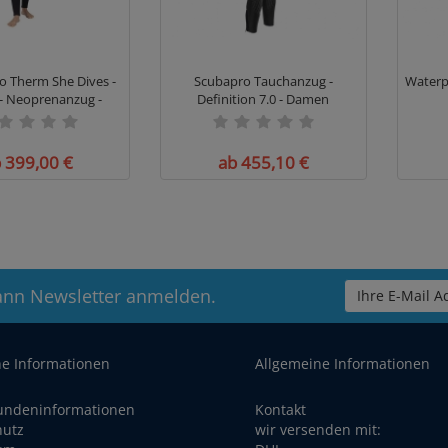
o Therm She Dives -
Scubapro Tauchanzug -
Waterp
- Neoprenanzug -
Definition 7.0 - Damen
Damen
 399,00 €
ab 455,10 €
ann Newsletter anmelden.
Ihre E-Mail Ad
he Informationen
Allgemeine Informationen
undeninformationen
Kontakt
hutz
wir versenden mit: