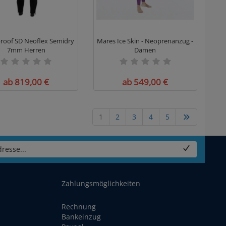
roof SD Neoflex Semidry
Mares Ice Skin - Neoprenanzug -
7mm Herren
Damen
ab 819,00 €
ab 549,00 €
1
2
3
4
5
resse...
Zahlungsmöglichkeiten
Rechnung
Bankeinzug