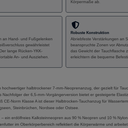
Körpermaße ab.
Robuste Konstruktion
en an Hand- und Fußgelenken
Abriebfeste Verstärkungen an S
reißverschluss gewährleistet
beanspruchte Zonen vor Abnutz
 Der lange Rücken-YKK-
das Gewicht der Tauchflasche z
fortable An- und Ausziehen.
erleichtern die bequeme Befest
in hochwertiger halbtrockener 7-mm-Neoprenanzug, der gezielt für Tau
Nachfolger der 6,5-mm-Vorgängerversion bietet er gesteigerte Elastiz
-Norm Klasse A ist dieser Halbtrocken-Tauchanzug für Wassertemperat
gseen, Steinbrüchen, Nordsee oder Ostsee.
 – ein erdölfreies Kalksteinneopren aus 90 % Neopren und 10 % Nylon, 
enfutter im Oberkörperbereich reflektiert die Körperwärme und arbeitet