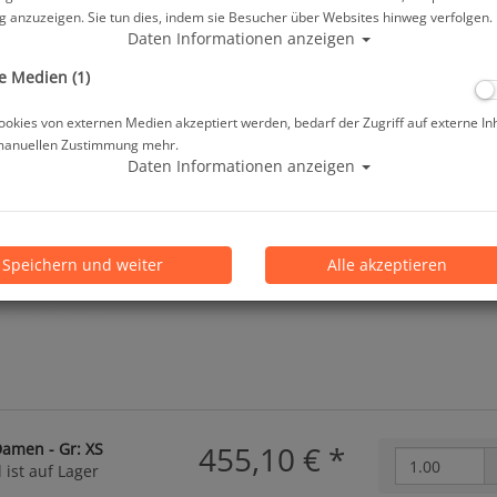
 anzuzeigen. Sie tun dies, indem sie Besucher über Websites hinweg verfolgen.
Herstellerpreis: 479,00 €
Daten Informationen anzeigen
e Medien (1)
ab
455,10 €
*
okies von externen Medien akzeptiert werden, bedarf der Zugriff auf externe In
manuellen Zustimmung mehr.
Daten Informationen anzeigen
Lieferbar in
Prämienpunkte: 455
Speichern und weiter
Alle akzeptieren
Damen - Gr: XS
455,10 €
*
 ist auf Lager