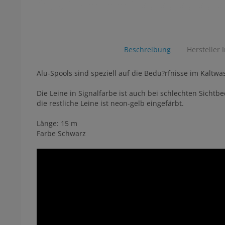
Beschreibung
Hersteller 
Alu-Spools sind speziell auf die Bedu?rfnisse im Kalt
Die Leine in Signalfarbe ist auch bei schlechten Sicht
die restliche Leine ist neon-gelb eingefärbt.
Länge: 15 m
Farbe Schwarz