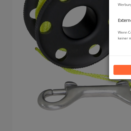
Werbung
Extern
Wenn Co
keiner 