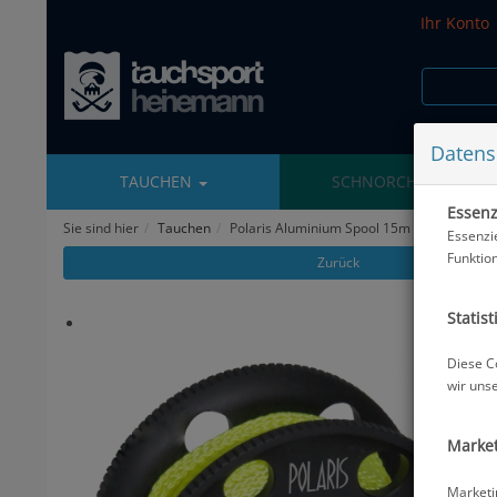
Ihr Konto
Datens
TAUCHEN
SCHNORCHELN
Essenzi
Sie sind hier
Tauchen
Polaris Aluminium Spool 15m - Farbe Schw
Essenzi
Funktio
Zurück
Statist
Diese C
wir uns
Market
Marketi