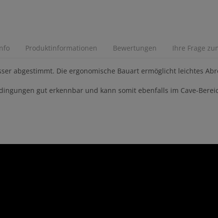
Info
Produktinformationen
Bewertungen
Ihre Frage zum
wasser abgestimmt. Die ergonomische Bauart ermöglicht leichtes Ab
bedingungen gut erkennbar und kann somit ebenfalls im Cave-Berei