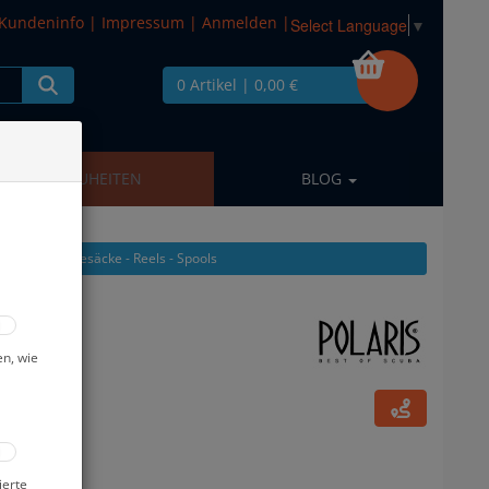
Kundeninfo
|
Impressum
|
Anmelden
|
Select Language
▼
0 Artikel
| 0,00 €
NEUHEITEN
BLOG
s: Bojen - Hebesäcke - Reels - Spools
e Schwarz
en, wie
ierte