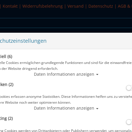
|
Kontakt
|
Widerrufsbelehrung
|
Versand
|
Datenschutz
|
AGB & 
chutzeinstellungen
WASSERSPORT
SALE
ell (6)
arz
elle Cookies ermöglichen grundlegende Funktionen und sind für die einwandfreie
n der Website dringend erforderlich.
Alle Artikel zeigen au
Daten Informationen anzeigen
iken (2)
Polaris Aluminium Spool 15m - Farb
ookies erfassen anonyme Statistiken. Diese Informationen helfen uns zu versteh
Artikelnr.: pol-26604
ere Website noch weiter optimieren können.
Daten Informationen anzeigen
ing (2)
Herstellerpreis: 71,00 €
ng Cookies werden von Drittanbietern oder Publishern verwendet, um personalis