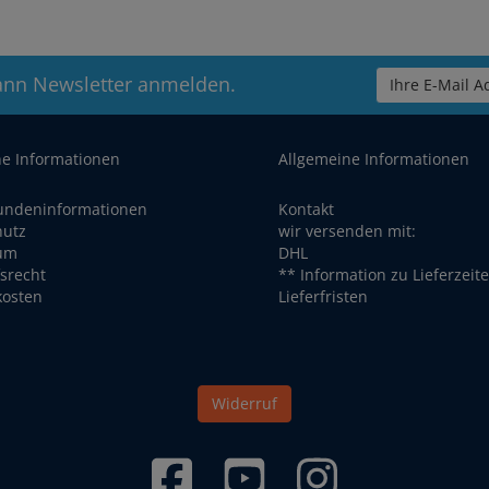
ann Newsletter anmelden.
Ihre E-Mail Ad
he Informationen
Allgemeine Informationen
undeninformationen
Kontakt
hutz
wir versenden mit:
um
DHL
srecht
** Information zu Lieferzeit
kosten
Lieferfristen
Widerruf