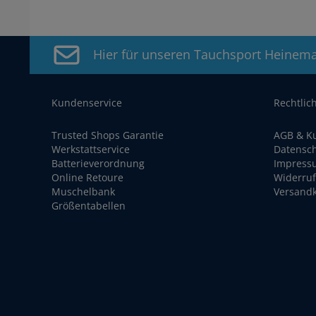
Hier für unseren Tauchsport Heinem
Kundenservice
Rechtlic
Trusted Shops Garantie
AGB & K
Werkstattservice
Datensc
Batterieverordnung
Impress
Online Retoure
Widerruf
Muschelbank
Versand
Größentabellen