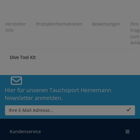
Hersteller
Produktinformationen
Bewertungen
Ihre
Info
Frag
zum
Artik
Dive Tool Kit
Hier für unseren Tauchsport Heinemann
Newsletter anmelden.
Ihre E-Mail Adresse...
Kundenservice