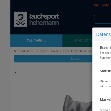
Ihr Konto
Datens
TAUCHEN
SCHNORCHELN
Essenzi
Sie sind hier
Tauchen
Polaris Latex Handschuhe passend für Ring
Essenzi
Funktio
Zurück
Statist
Diese C
wir uns
Market
Marketi