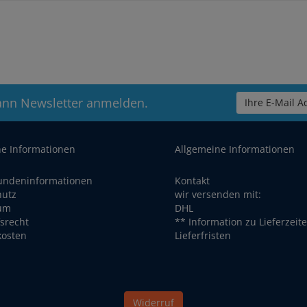
ann Newsletter anmelden.
Ihre E-Mail Ad
he Informationen
Allgemeine Informationen
undeninformationen
Kontakt
hutz
wir versenden mit:
um
DHL
srecht
** Information zu Lieferzeit
kosten
Lieferfristen
Widerruf