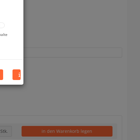
halte
Stk.
in den Warenkorb legen