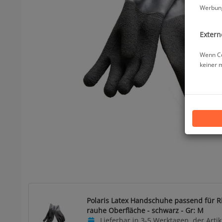
Werbung
Extern
Wenn Co
keiner 
Polaris Latex Handschuhe passend für R
rauhe Oberfläche - schwarz - Gr: M
Lieferbar in 3-5 Werktagen, der Artike