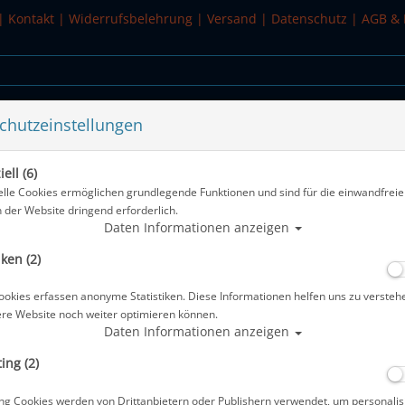
|
Kontakt
|
Widerrufsbelehrung
|
Versand
|
Datenschutz
|
AGB & 
chutzeinstellungen
WASSERSPORT
SALE
ell (6)
systeme - rauhe Oberfläche - schwarz
elle Cookies ermöglichen grundlegende Funktionen und sind für die einwandfreie
n der Website dringend erforderlich.
Alle Artikel zeigen
Daten Informationen anzeigen
iken (2)
Polaris Latex Handschuhe passend fü
Oberfläche - schwarz
ookies erfassen anonyme Statistiken. Diese Informationen helfen uns zu versteh
ere Website noch weiter optimieren können.
Artikelnr.: pol-70921master
Daten Informationen anzeigen
ing (2)
Herstellerpreis: 52,00 €
ng Cookies werden von Drittanbietern oder Publishern verwendet, um personalis