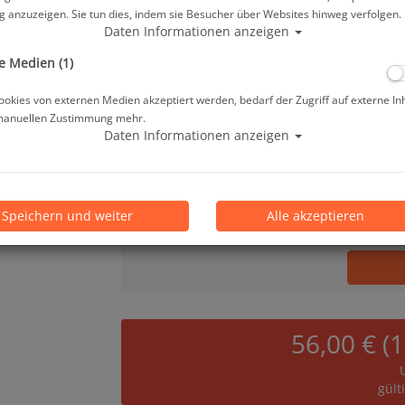
 anzuzeigen. Sie tun dies, indem sie Besucher über Websites hinweg verfolgen.
459,00 €
*
Daten Informationen anzeigen
e Medien (1)
Lieferbar in 3-5 Werktagen, der Artikel ist 
okies von externen Medien akzeptiert werden, bedarf der Zugriff auf externe In
manuellen Zustimmung mehr.
Prämienpunkte: 459
Daten Informationen anzeigen
Stk.
Speichern und weiter
Alle akzeptieren
56,00 € (
gült