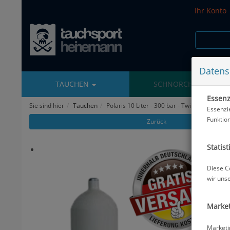
Ihr Konto
Datens
TAUCHEN
SCHNORCHELN
Essenzi
Sie sind hier
Tauchen
Polaris 10 Liter - 300 bar - Twin Ventil - 129
Essenzi
Funktio
Zurück
Statist
Diese C
wir uns
Market
Marketi