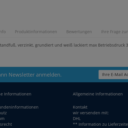
Info
Produktinformationen
Bewertungen
Ihre Frage zum
tandfuß, verzinkt, grundiert und weiß lackiert max Betriebsdruck 
ann Newsletter anmelden.
Ihre E-Mail Ad
he Informationen
Allgemeine Informationen
undeninformationen
Kontakt
hutz
wir versenden mit:
um
DHL
srecht
** Information zu Lieferzeit