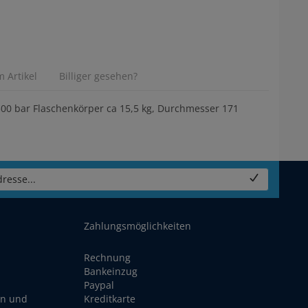
 Artikel
Billiger gesehen?
300 bar Flaschenkörper ca 15,5 kg, Durchmesser 171
resse...
Zahlungsmöglichkeiten
Rechnung
Bankeinzug
Paypal
en und
Kreditkarte