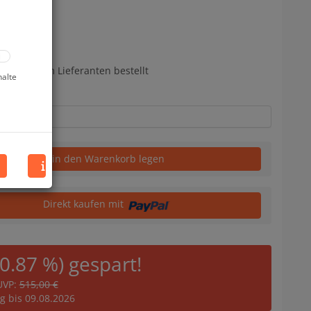
bereits beim Lieferanten bestellt
halte
in den Warenkorb legen
Direkt kaufen mit
10.87 %) gespart!
UVP:
515,00 €
ig bis 09.08.2026