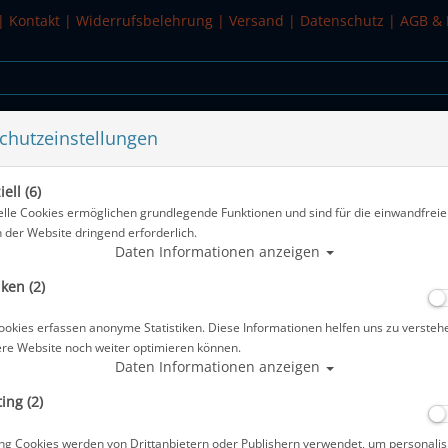
|
Kontakt
|
Widerrufsbelehrung
|
Versand
|
Datenschutz
|
AGB & 
chutzeinstellungen
WASSERSPORT
SALE
ell (6)
30
elle Cookies ermöglichen grundlegende Funktionen und sind für die einwandfreie
n der Website dringend erforderlich.
Alle Artikel ze
Daten Informationen anzeigen
iken (2)
Polaris 10 Liter - 300 bar - Twin Venti
ookies erfassen anonyme Statistiken. Diese Informationen helfen uns zu versteh
Artikelnr.: pol-14310
ere Website noch weiter optimieren können.
Daten Informationen anzeigen
ing (2)
Herstellerpreis: 515,00 €
ng Cookies werden von Drittanbietern oder Publishern verwendet, um personalis