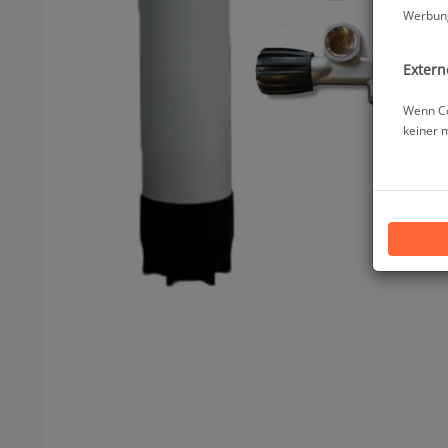
Werbung
Extern
Wenn Co
keiner 