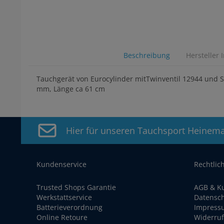
Beschreibung
Hersteller 
Tauchgerät von Eurocylinder mitTwinventil 12944 und S
mm, Länge ca 61 cm
Hier für unseren Tauchsport Heinem
Kundenservice
Rechtlic
Trusted Shops Garantie
AGB & K
Werkstattservice
Datensc
Batterieverordnung
Impress
Online Retoure
Widerruf