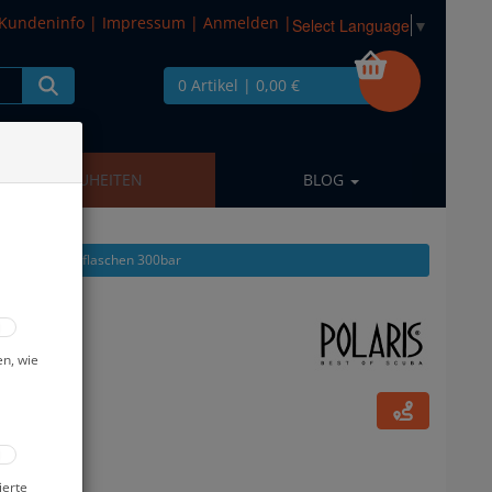
Kundeninfo
|
Impressum
|
Anmelden
|
Select Language
▼
0 Artikel
| 0,00 €
NEUHEITEN
BLOG
igen aus: Tauchflaschen 300bar
l - 12930
en, wie
ierte