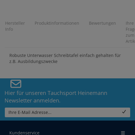
Hersteller
Produktinformationen
Bewertungen
Ihre
Info
Frag
zum
Artik
Robuste Unterwasser Schreibtafel einfach gehalten für
z.B. Ausbildungszwecke
Hier für unseren Tauchsport Heinemann
Newsletter anmelden.
Ihre E-Mail Adresse...
Kundenservice