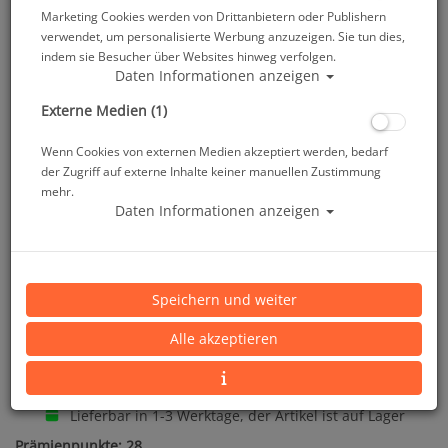
Marketing Cookies werden von Drittanbietern oder Publishern
verwendet, um personalisierte Werbung anzuzeigen. Sie tun dies,
indem sie Besucher über Websites hinweg verfolgen.
Polaris Softblei im Nylonsack 2 kg
Daten Informationen anzeigen
Externe Medien (1)
Artikelnr.: pol-20912
Wenn Cookies von externen Medien akzeptiert werden, bedarf
der Zugriff auf externe Inhalte keiner manuellen Zustimmung
mehr.
Daten Informationen anzeigen
Herstellerpreis: 43,00 €
Speichern und weiter
Alle akzeptieren
27,85 €
*
Lieferbar in 1-3 Werktage, der Artikel ist auf Lager
Prämienpunkte: 28