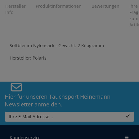
Hersteller
Produktinformationen
Bewertungen
Ihre
Info
Frag
zum
Artik
Softblei im Nylonsack - Gewicht: 2 Kilogramm
Hersteller: Polaris
Hier für unseren Tauchsport Heinemann
Newsletter anmelden.
Ihre E-Mail Adresse...
Kundenservice