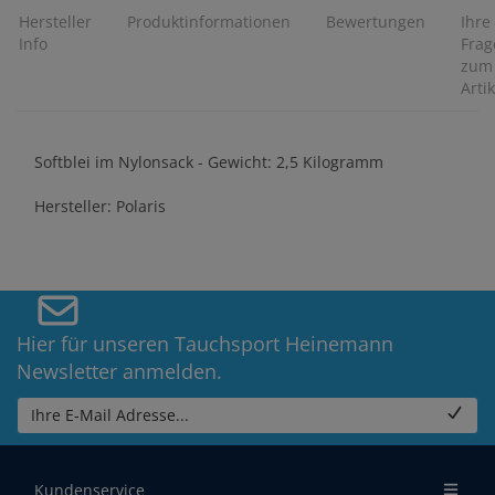
Hersteller
Produktinformationen
Bewertungen
Ihre
Info
Frag
zum
Artik
Softblei im Nylonsack - Gewicht: 2,5 Kilogramm
Hersteller: Polaris
Hier für unseren Tauchsport Heinemann
Newsletter anmelden.
Ihre E-Mail Adresse...
Kundenservice