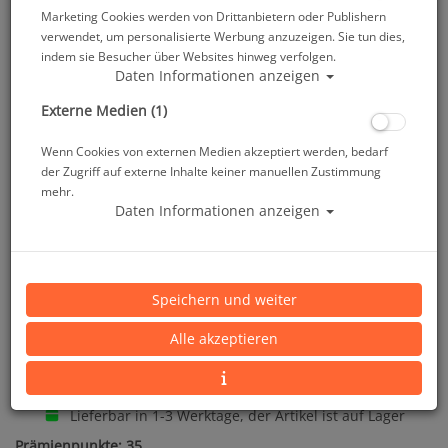
Marketing Cookies werden von Drittanbietern oder Publishern
verwendet, um personalisierte Werbung anzuzeigen. Sie tun dies,
indem sie Besucher über Websites hinweg verfolgen.
Polaris Softblei im Nylonsack - 2,5 kg
Daten Informationen anzeigen
Externe Medien (1)
Artikelnr.: pol-20925
Wenn Cookies von externen Medien akzeptiert werden, bedarf
der Zugriff auf externe Inhalte keiner manuellen Zustimmung
mehr.
Daten Informationen anzeigen
Herstellerpreis: 49,00 €
Speichern und weiter
Alle akzeptieren
35,05 €
*
Lieferbar in 1-3 Werktage, der Artikel ist auf Lager
Prämienpunkte: 35