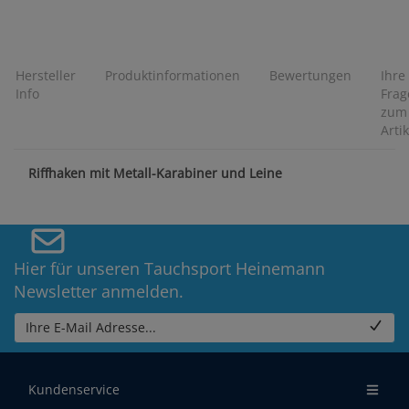
Hersteller
Produktinformationen
Bewertungen
Ihre
Info
Frag
zum
Artik
Riffhaken mit Metall-Karabiner und Leine
Hier für unseren Tauchsport Heinemann
Newsletter anmelden.
Ihre E-Mail Adresse...
Kundenservice