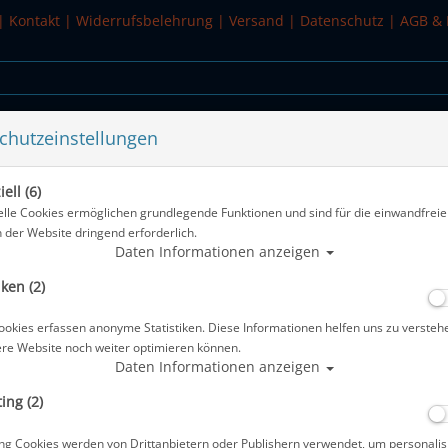
|
Kontakt
|
Widerrufsbelehrung
|
Versand
|
Datenschutz
|
AGB & 
chutzeinstellungen
WASSERSPORT
SALE
ell (6)
elle Cookies ermöglichen grundlegende Funktionen und sind für die einwandfreie
n der Website dringend erforderlich.
Daten Informationen anzeigen
iken (2)
ookies erfassen anonyme Statistiken. Diese Informationen helfen uns zu versteh
ere Website noch weiter optimieren können.
Daten Informationen anzeigen
ing (2)
ng Cookies werden von Drittanbietern oder Publishern verwendet, um personalis