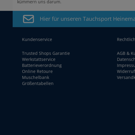
kümmern uns darum.
Hier für unseren Tauchsport Heinem
Kundenservice
Rechtlic
Trusted Shops Garantie
AGB & K
Werkstattservice
Datensc
Batterieverordnung
Impress
Online Retoure
Widerruf
Muschelbank
Versand
Größentabellen