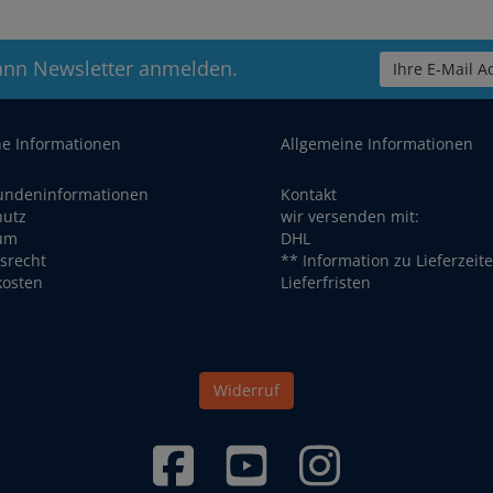
ann Newsletter anmelden.
Ihre E-Mail Ad
he Informationen
Allgemeine Informationen
undeninformationen
Kontakt
hutz
wir versenden mit:
um
DHL
srecht
** Information zu Lieferzeit
kosten
Lieferfristen
Widerruf