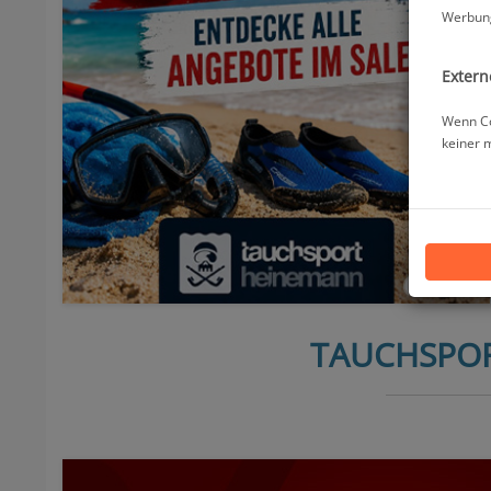
Werbung
Extern
Wenn Co
keiner 
TAUCHSPOR