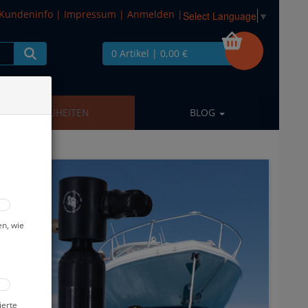
Kundeninfo
|
Impressum
|
Anmelden
|
Select Language
▼
0 Artikel
| 0,00 €
NEUHEITEN
BLOG
en, wie
ierte