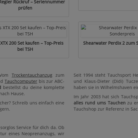
Regler Rückruf – Seriennummer
prüfen
XTX 200 Set kaufen – Top-Preis
Shearwater Perdix 2 zum 
bei TSH
. Vom
Trockentauchanzug
zum
Seit 1994 steht Tauchsport 
nd
Tauchcomputer
bis zur ABC-
und Klaus-Dieter (Didi) Tuc
d
bestellst du deine komplette
haben sie in Wilhelmshaven ei
 nach Hause.
Im Jahr 2003 hat sich Tauch
cher? Schreib uns einfach eine
alles rund ums Tauchen
zu er
gern.
Tauchshop zur Referenz in Sach
orglos Service für dich da. Ob
tur eines Neoprenanzugs, wir