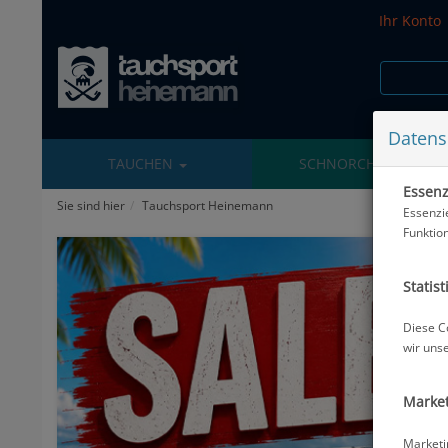
Ihr Konto
Datens
TAUCHEN
SCHNORCHELN
Essenzi
Sie sind hier
Tauchsport Heinemann
Essenzi
Funktio
Statist
Diese C
wir uns
Market
Marketi