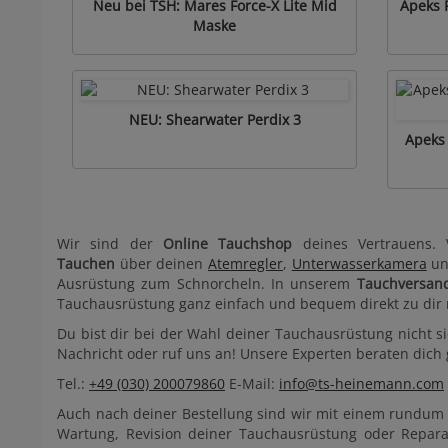
Neu bei TSH: Mares Force-X Lite Mid
Apeks 
Maske
NEU: Shearwater Perdix 3
Apeks 
Wir sind der
Online Tauchshop
deines Vertrauens
Tauchen
über deinen
Atemregler
,
Unterwasserkamera
u
Ausrüstung zum Schnorcheln. In unserem
Tauchversan
Tauchausrüstung ganz einfach und bequem direkt zu dir
Du bist dir bei der Wahl deiner Tauchausrüstung nicht si
Nachricht oder ruf uns an! Unsere Experten beraten dich 
Tel.:
+49 (030) 200079860
E-Mail:
info@ts-heinemann.com
Auch nach deiner Bestellung sind wir mit einem rundum s
Wartung, Revision deiner Tauchausrüstung oder Repara