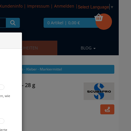
Kundeninfo
|
Impressum
|
Anmelden
|
Select Language
▼
0 Artikel
| 0,00 €
NEUHEITEN
BLOG
 Pflegeprodukte - Kleber - Markiermittel
ebstoff - 28 g
en, wie
ierte