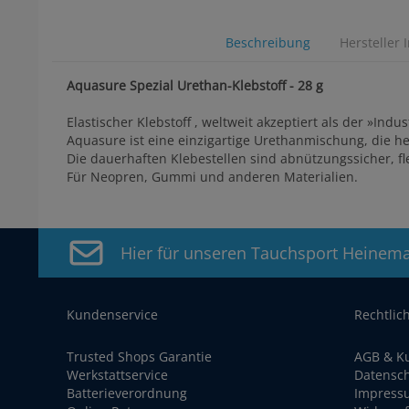
Beschreibung
Hersteller 
Aquasure Spezial Urethan-Klebstoff - 28 g
Elastischer Klebstoff , weltweit akzeptiert als der »Ind
Aquasure ist eine einzigartige Urethanmischung, die h
Die dauerhaften Klebestellen sind abnützungssicher, fl
Für Neopren, Gummi und anderen Materialien.
Hier für unseren Tauchsport Heinem
Kundenservice
Rechtlic
Trusted Shops Garantie
AGB & K
Werkstattservice
Datensc
Batterieverordnung
Impress