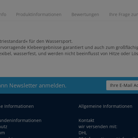
Info
Produktinformationen
Bewertungen
Ihre Frage zum
ustriestandard« für den Wassersport.
ervorragende Klebeergebnisse garantiert und auch zum großflächig
exibel, wasserfest, und werden nicht beeinflusst von Hitze oder Lö
ann Newsletter anmelden.
Ihre E-Mail Ad
he Informationen
Allgemeine Informationen
undeninformationen
Kontakt
hutz
wir versenden mit:
um
DHL