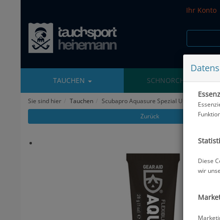
Ihr Konto
Datens
TAUCHEN
SCHNORCHELN
Essenzi
Sie sind hier
Tauchen
Scubapro Aquasure Spezial Urethan-Klebsto
Essenzi
Funktio
Zurück
Statist
Diese C
wir uns
Market
Marketi