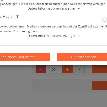
Herstellerpreis: 15,90 €
 anzuzeigen. Sie tun dies, indem sie Besucher über Websites hinweg verfolgen.
Daten Informationen anzeigen
15,20 €
*
e Medien (1)
okies von externen Medien akzeptiert werden, bedarf der Zugriff auf externe In
manuellen Zustimmung mehr.
Grundpreis: 54,29 € / 100 g
Daten Informationen anzeigen
Lieferbar in 1-3 Werktage, der Artikel ist a
Prämienpunkte: 15
Speichern und weiter
Alle akzeptieren
Stk.