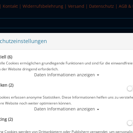
|
Kontakt
|
Widerrufsbelehrung
|
Versand
|
Datenschutz
|
AGB & 
chutzeinstellungen
WASSERSPORT
SALE
ell (6)
ff - 28 g
elle Cookies ermöglichen grundlegende Funktionen und sind für die einwandfreie
n der Website dringend erforderlich.
Alle Artikel zeigen aus:
Daten Informationen anzeigen
iken (2)
Scubapro Aquasure Spezial Urethan-Kl
ookies erfassen anonyme Statistiken. Diese Informationen helfen uns zu versteh
Artikelnr.: scu-841110116
ere Website noch weiter optimieren können.
Daten Informationen anzeigen
ing (2)
ng Cookies werden von Drittanbietern oder Publishern verwendet, um personalis