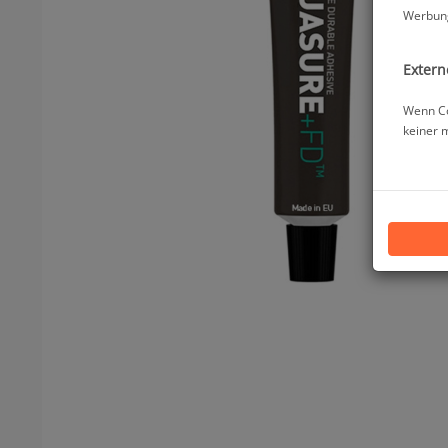
Werbung
Extern
Wenn Co
keiner 