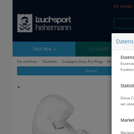
Ihr Konto
Datens
TAUCHEN
SCHNORCHELN
Essenzi
Sie sind hier
Tauchen
Scubapro Docs Pro Plugs - Ohrenschutz - G
Essenzi
Funktio
Zurück
Statist
Diese C
wir uns
Market
Marketi