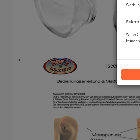
Werbung
Extern
Wenn Co
keiner 