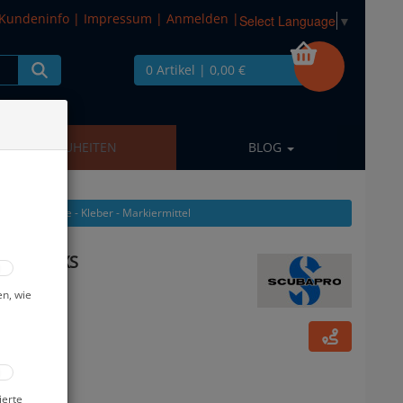
Kundeninfo
|
Impressum
|
Anmelden
|
Select Language
▼
0 Artikel
| 0,00 €
NEUHEITEN
BLOG
 Pflegeprodukte - Kleber - Markiermittel
z - Gr: XS
en, wie
ierte