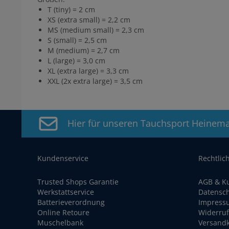
T (tiny) = 2 cm
XS (extra small) = 2,2 cm
MS (medium small) = 2,3 cm
S (small) = 2,5 cm
M (medium) = 2,7 cm
L (large) = 3,0 cm
XL (extra large) = 3,3 cm
XXL (2x extra large) = 3,5 cm
Hier für unseren Tauchsport Heinem
Kundenservice
Rechtlic
Trusted Shops Garantie
AGB & K
Werkstattservice
Datensc
Batterieverordnung
Impress
Online Retoure
Widerruf
Muschelbank
Versand