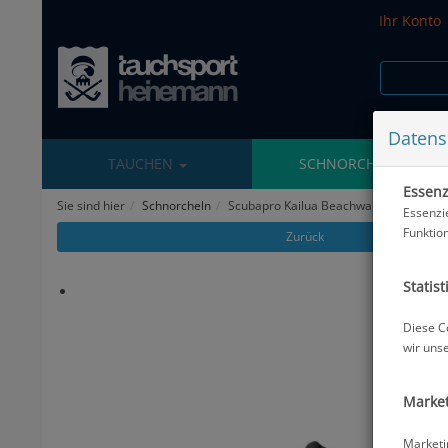
Ihr Konto
Datens
TAUCHEN
SCHNORCHELN
Essenzi
Sie sind hier
Schnorcheln
Scubapro Kailua Beachwalker - Gr: 32 -
Essenzi
Funktio
Zurück
Statist
Diese C
wir uns
Market
Marketi