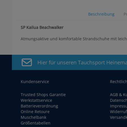
Beschreibung
P
SP Kailua Beachwalker
Atmungsaktive und komfortable Strandschuhe mit leic
Hier für unseren Tauchsport Heinem
Kundenservice
Rechtlic
Trusted Shops Garantie
AGB & K
Werkstattservice
Datensc
Batterieverordnung
Impress
Online Retoure
Widerruf
Muschelbank
Versand
Größentabellen