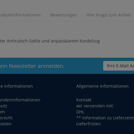
roduktinformationen
Bewertungen
Ihre Frage zum Artikel
hter Antirutsch-Sohle und anpassbarem Kordelzug
ann Newsletter anmelden.
Ihre E-Mail Ad
he Informationen
Allgemeine Informationen
undeninformationen
Kontakt
hutz
wir versenden mit:
um
DHL
srecht
** Information zu Lieferzeit
kosten
Lieferfristen