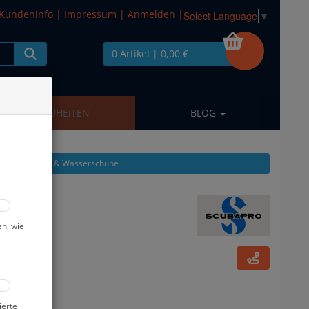
Kundeninfo
|
Impressum
|
Anmelden
|
Select Language
▼
0 Artikel
| 0,00 €
NEUHEITEN
BLOG
gen aus: Strand- & Wasserschuhe
 - #
en, wie
ierte