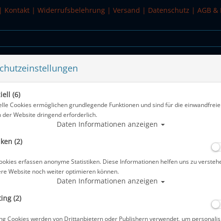
|
Kontakt
|
Widerrufsbelehrung
|
Versand
|
Datenschutz
|
AGB & 
chutzeinstellungen
WASSERSPORT
SALE
ell (6)
 #
elle Cookies ermöglichen grundlegende Funktionen und sind für die einwandfreie
n der Website dringend erforderlich.
Alle Artikel zei
Daten Informationen anzeigen
iken (2)
Scubapro Kailua Beachwalker - Gr: 32
ookies erfassen anonyme Statistiken. Diese Informationen helfen uns zu versteh
Artikelnr.: scu-57182150
ere Website noch weiter optimieren können.
Daten Informationen anzeigen
ing (2)
ng Cookies werden von Drittanbietern oder Publishern verwendet, um personalis