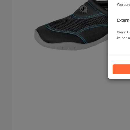
Werbung
Extern
Wenn Co
keiner 