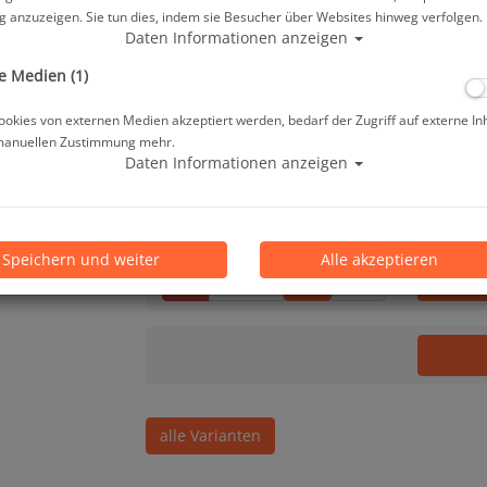
Herstellerpreis: 14,00 €
 anzuzeigen. Sie tun dies, indem sie Besucher über Websites hinweg verfolgen.
Daten Informationen anzeigen
9,90 €
*
e Medien (1)
okies von externen Medien akzeptiert werden, bedarf der Zugriff auf externe In
manuellen Zustimmung mehr.
Lieferbar in 1-3 Werktage, der Artikel ist a
Daten Informationen anzeigen
Prämienpunkte: 10
Speichern und weiter
Alle akzeptieren
Stk.
alle Varianten