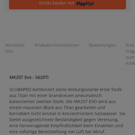
Direkt kaufen mit
Hersteller
Produktinformationen
Bewertungen
Ihre
Info
Frag
zum
Artik
MK25T Evo - S620Ti
SCUBAPRO kombiniert seine leistungsstarke erste Stufe
aus Titan mit einer brandneuen pneumatisch
balancierten zweiten Stufe. Die MK25T EVO wird aus
einem massiven Block aus Titan gearbeitet und
korrodiert nicht einmal in konzentriertem Salzwasser. Sie
bietet ausgezeichnete Beständigkeit gegen Vereisung,
eine hervorragende Empfindlichkeit beim Einatmen und
eine sofortige Bereitstellung von Luft bei Abruf.