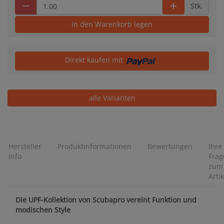
Stk.
in den Warenkorb legen
Direkt kaufen mit
alle Varianten
Hersteller
Produktinformationen
Bewertungen
Ihre
Info
Frag
zum
Artik
Die UPF-Kollektion von Scubapro vereint Funktion und
modischen Style