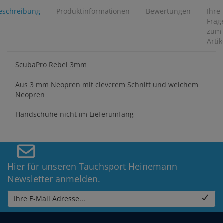
eschreibung
Produktinformationen
Bewertungen
Ihre
Frag
zum
Artik
ScubaPro Rebel 3mm
Aus 3 mm Neopren mit cleverem Schnitt und weichem
Neopren
Handschuhe nicht im Lieferumfang
Hier für unseren Tauchsport Heinemann
Newsletter anmelden.
Ihre E-Mail Adresse...