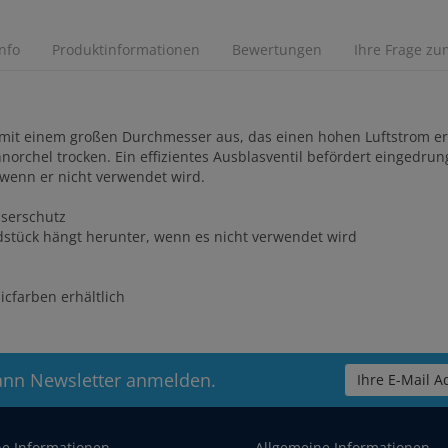
Info
Produktinformationen
Bewertungen
Ihre Frage zum
r mit einem großen Durchmesser aus, das einen hohen Luftstrom e
orchel trocken. Ein effizientes Ausblasventil befördert eingedru
wenn er nicht verwendet wird.
serschutz
dstück hängt herunter, wenn es nicht verwendet wird
cfarben erhältlich
ann Newsletter anmelden.
Ihre E-Mail Ad
he Informationen
Allgemeine Informationen