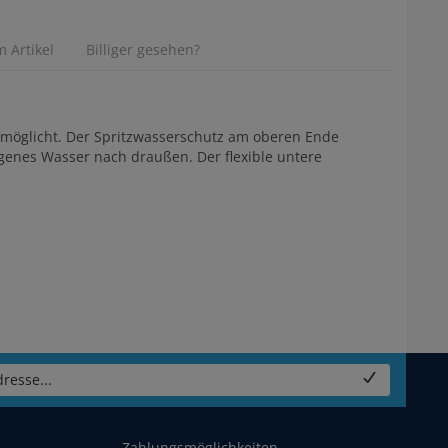
 Artikel
Billiger gesehen?
rmöglicht. Der Spritzwasserschutz am oberen Ende
ngenes Wasser nach draußen. Der flexible untere
resse...
Zahlungsmöglichkeiten