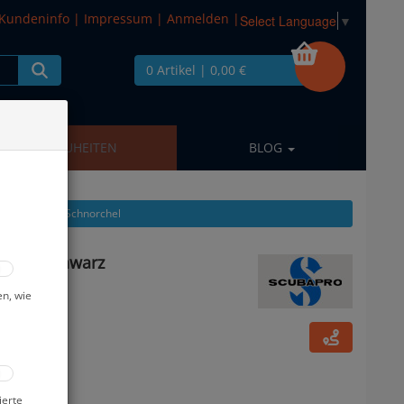
Kundeninfo
|
Impressum
|
Anmelden
|
Select Language
▼
0 Artikel
| 0,00 €
NEUHEITEN
BLOG
el zeigen aus: Schnorchel
Silber Schwarz
en, wie
ierte