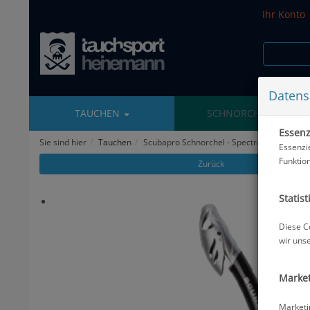
Ihr Konto
Datens
TAUCHEN
SCHNORCHELN
Essenzi
Sie sind hier
Tauchen
Scubapro Schnorchel - Spectra Dry - Silber
Essenzi
Funktio
Zurück
Statist
Diese C
wir uns
Market
Marketi