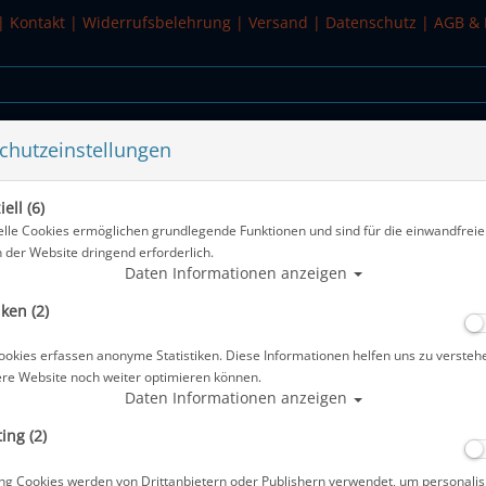
|
Kontakt
|
Widerrufsbelehrung
|
Versand
|
Datenschutz
|
AGB & 
chutzeinstellungen
WASSERSPORT
SALE
ell (6)
 Schwarz
elle Cookies ermöglichen grundlegende Funktionen und sind für die einwandfreie
n der Website dringend erforderlich.
Alle Artik
Daten Informationen anzeigen
iken (2)
Scubapro Schnorchel - Spectra Dry - 
ookies erfassen anonyme Statistiken. Diese Informationen helfen uns zu versteh
Artikelnr.: scu-26722130
ere Website noch weiter optimieren können.
Daten Informationen anzeigen
ing (2)
ng Cookies werden von Drittanbietern oder Publishern verwendet, um personalis