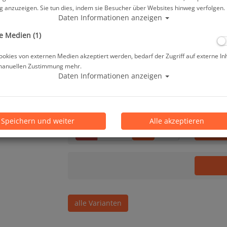
Herstellerpreis: 59,00 €
 anzuzeigen. Sie tun dies, indem sie Besucher über Websites hinweg verfolgen.
Daten Informationen anzeigen
56,10 €
*
e Medien (1)
okies von externen Medien akzeptiert werden, bedarf der Zugriff auf externe In
manuellen Zustimmung mehr.
Lieferbar in bitte telef. erfragen
Daten Informationen anzeigen
Prämienpunkte: 56
Speichern und weiter
Alle akzeptieren
Stk.
alle Varianten