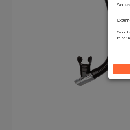
Werbung
Extern
Wenn Co
keiner 