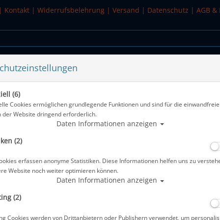
|
Kontakt
|
Widerrufsbelehrung
|
Versand
|
Datenschutz
|
AGB & 
chutzeinstellungen
WASSERSPORT
SALE
ell (6)
L
elle Cookies ermöglichen grundlegende Funktionen und sind für die einwandfreie
n der Website dringend erforderlich.
Alle Artike
Daten Informationen anzeigen
iken (2)
Scubapro Seawing Supernova - weiß -
ookies erfassen anonyme Statistiken. Diese Informationen helfen uns zu versteh
Artikelnr.: scu-25506500
ere Website noch weiter optimieren können.
Daten Informationen anzeigen
ing (2)
ng Cookies werden von Drittanbietern oder Publishern verwendet, um personalis