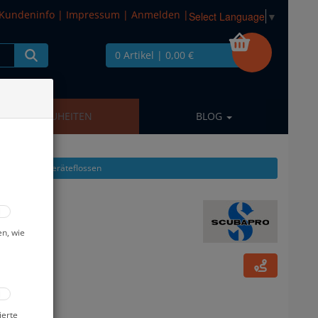
Kundeninfo
|
Impressum
|
Anmelden
|
Select Language
▼
0 Artikel
| 0,00 €
NEUHEITEN
BLOG
l zeigen aus: Geräteflossen
 Gr. XL
en, wie
ierte