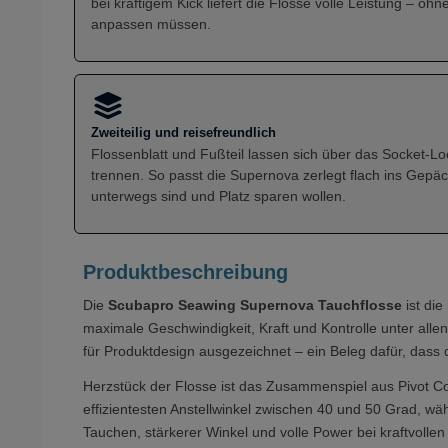
bei kräftigem Kick liefert die Flosse volle Leistung – ohn
anpassen müssen.
Zweiteilig und reisefreundlich
Flossenblatt und Fußteil lassen sich über das Socket-
trennen. So passt die Supernova zerlegt flach ins Gepäck 
unterwegs sind und Platz sparen wollen.
Produktbeschreibung
Die
Scubapro Seawing Supernova Tauchflosse
ist die
maximale Geschwindigkeit, Kraft und Kontrolle unter all
für Produktdesign ausgezeichnet – ein Beleg dafür, dass d
Herzstück der Flosse ist das Zusammenspiel aus Pivot Co
effizientesten Anstellwinkel zwischen 40 und 50 Grad, w
Tauchen, stärkerer Winkel und volle Power bei kraftvoll