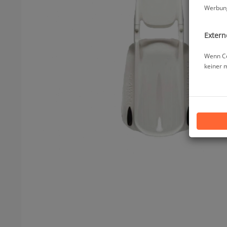
Werbung
Extern
Wenn Co
keiner 