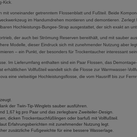
g-Kick.
sign mit voneinander getrenntem Flossenblatt und Fußteil. Beide Komp
weckwerkzeug im Handumdrehen montieren und demontieren. Zerlegt lie
ellbaren Hochleistungs-Bungee-Strap ausgestattet, der sich exakt an un
Vortrieb, der auch bei Strömung Reserven bereithält, und mit sauber au
chere Modelle, dieser Eindruck sich mit zunehmender Nutzung aber legt
mieren – ein Punkt, der besonders für Trockentaucher interessant sein
losse. Im Lieferumfang enthalten sind ein Paar Flossen, das Demontag
erhältlichen Vollfußteil wandelt sich die Flosse zur Warmwasser-Vollf
ova eine vielseitige Hochleistungsflosse, die vom Hausriff bis zur Fer
rzeugt.
 dank der Twin-Tip-Winglets sauber ausführen.
nd 1,67 kg pro Paar und das zerlegbare Zweiteiler-Design.
gen, dicken Trockentauchfüßlingen oder barfuß mit Vollfußteil.
 laut Erfahrungsberichten mit zunehmender Nutzung legt.
cher zusätzliche Fußgewichte für eine bessere Wasserlage.