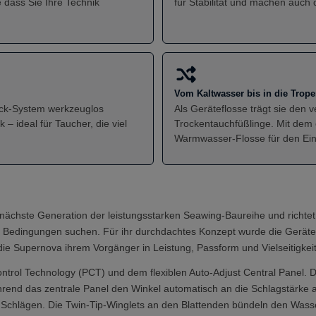
e dass Sie Ihre Technik
für Stabilität und machen auch 
Vom Kaltwasser bis in die Trop
Lock-System werkzeuglos
Als Geräteflosse trägt sie den 
– ideal für Taucher, die viel
Trockentauchfüßlinge. Mit dem 
Warmwasser-Flosse für den Ein
 nächste Generation der leistungsstarken Seawing-Baureihe und richtet 
en Bedingungen suchen. Für ihr durchdachtes Konzept wurde die Gerät
ie Supernova ihrem Vorgänger in Leistung, Passform und Vielseitigkeit 
ntrol Technology (PCT) und dem flexiblen Auto-Adjust Central Panel. 
ährend das zentrale Panel den Winkel automatisch an die Schlagstärke
en Schlägen. Die Twin-Tip-Winglets an den Blattenden bündeln den Wass