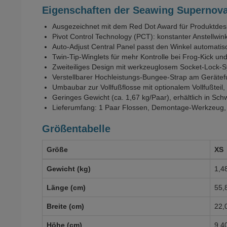
Eigenschaften der Seawing Supernov
Ausgezeichnet mit dem Red Dot Award für Produktdes
Pivot Control Technology (PCT): konstanter Anstellwin
Auto-Adjust Central Panel passt den Winkel automatis
Twin-Tip-Winglets für mehr Kontrolle bei Frog-Kick un
Zweiteiliges Design mit werkzeuglosem Socket-Lock-S
Verstellbarer Hochleistungs-Bungee-Strap am Gerätefu
Umbaubar zur Vollfußflosse mit optionalem Vollfußteil
Geringes Gewicht (ca. 1,67 kg/Paar), erhältlich in 
Lieferumfang: 1 Paar Flossen, Demontage-Werkzeug,
Größentabelle
Größe
XS
Gewicht (kg)
1,4
Länge (cm)
55,
Breite (cm)
22,
Höhe (cm)
9,4