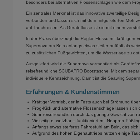
besonders bei alternativen Flossenschlägen wie dem Fro
Ein zentrales Merkmal ist das innovative zweiteilige De
verbunden und lassen sich mit dem mitgelieferten Mehrz
auf Tauchreisen. Als Geräteflosse ist sie mit einem verst
In der Praxis überzeugt die Regler-Flosse mit kräftigem 
Supernova am Bein anfangs etwas steifer anfühlt als wei
zu zusätzlichen Fußgewichten, um die Wasserlage zu opti
Ausgeliefert wird die Supernova vormontiert als Gerätef
reisefreundliche SCUBAPRO Bootstasche. Mit dem separat 
individuelle Kennzeichnung. Damit ist die Seawing Supern
Erfahrungen & Kundenstimmen
Kräftiger Vortrieb, der in Tests auch bei Strömung übe
Frog-Kick und alternative Flossenschläge lassen sich
Sehr reisefreundlich durch das geringe Gewicht von ru
Vielseitig einsetzbar – funktioniert mit Neopren-Füßlin
Anfangs etwas steiferes Fahrgefühl am Bein, das sich
Aufgrund des hohen Eigenauftriebs nutzen einige Tau