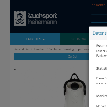
Ihr Konto
Datens
TAUCHEN
SCHNORCHELN
Essenzi
Sie sind hier
Tauchen
Scubapro Seawing Supernova - weiß - Gr. X
Essenzi
Funktio
Zurück
Statist
Diese C
wir uns
Market
Marketi