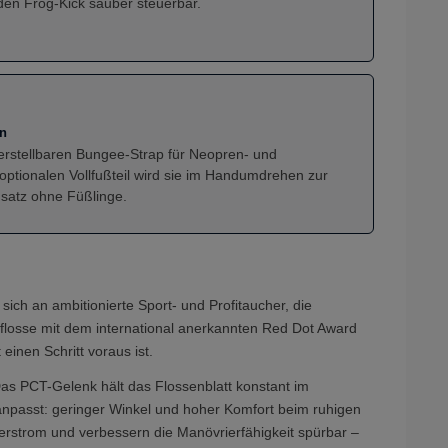
den Frog-Kick sauber steuerbar.
en
verstellbaren Bungee-Strap für Neopren- und
optionalen Vollfußteil wird sie im Handumdrehen zur
satz ohne Füßlinge.
sich an ambitionierte Sport- und Profitaucher, die
eflosse mit dem international anerkannten Red Dot Award
einen Schritt voraus ist.
Das PCT-Gelenk hält das Flossenblatt konstant im
 anpasst: geringer Winkel und hoher Komfort beim ruhigen
erstrom und verbessern die Manövrierfähigkeit spürbar –