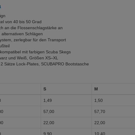
a
ign
kel von 40 bis 50 Grad
ch an die Flossenschlagstärke an
d alternativen Schlägen
ystem, zerlegbar für den Transport
ßteil
, kompatibel mit farbigen Scuba Skegs
Schwarz und Weiß, Größen XS–XL
 2 Sätze Lock-Plates, SCUBAPRO Bootstasche
S
M
8
1,49
1,50
80
57,00
57,70
00
22,00
22,00
0
9,90
10,40