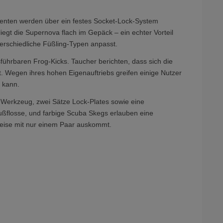
onenten werden über ein festes Socket-Lock-System
gt die Supernova flach im Gepäck – ein echter Vorteil
terschiedliche Füßling-Typen anpasst.
sführbaren Frog-Kicks. Taucher berichten, dass sich die
. Wegen ihres hohen Eigenauftriebs greifen einige Nutzer
 kann.
e-Werkzeug, zwei Sätze Lock-Plates sowie eine
ußflosse, und farbige Scuba Skegs erlauben eine
nreise mit nur einem Paar auskommt.