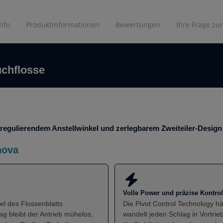
Info
Produktinformationen
Bewertungen
Ihre Frage zum
chflosse
tregulierendem Anstellwinkel und zerlegbarem Zweiteiler-Design
nova
Volle Power und präzise Kontrol
el des Flossenblatts
Die Pivot Control Technology hä
ag bleibt der Antrieb mühelos,
wandelt jeden Schlag in Vortri