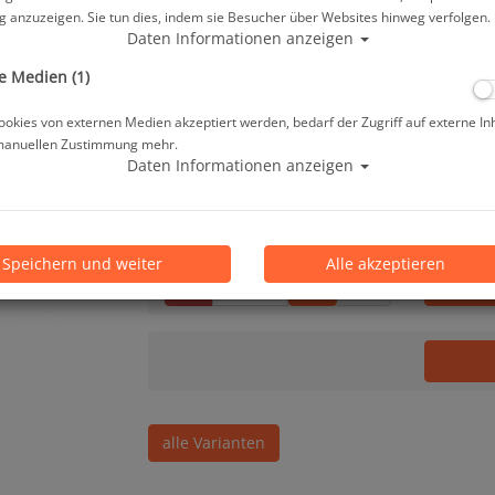
Herstellerpreis: 199,00 €
 anzuzeigen. Sie tun dies, indem sie Besucher über Websites hinweg verfolgen.
Daten Informationen anzeigen
189,10 €
*
e Medien (1)
okies von externen Medien akzeptiert werden, bedarf der Zugriff auf externe In
manuellen Zustimmung mehr.
Lieferbar in 1-3 Werktage, der Artikel ist a
Daten Informationen anzeigen
Prämienpunkte: 189
Speichern und weiter
Alle akzeptieren
Stk.
alle Varianten