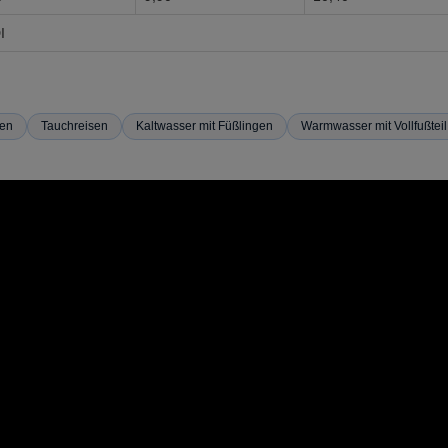
I
hen
Tauchreisen
Kaltwasser mit Füßlingen
Warmwasser mit Vollfußteil