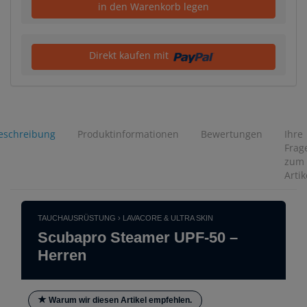
in den Warenkorb legen
Direkt kaufen mit
eschreibung
Produktinformationen
Bewertungen
Ihre
Frag
zum
Artik
TAUCHAUSRÜSTUNG › LAVACORE & ULTRA SKIN
Scubapro Steamer UPF-50 –
Herren
Warum wir diesen Artikel empfehlen.