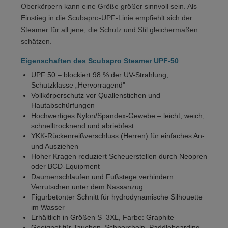
Oberkörpern kann eine Größe größer sinnvoll sein. Als
Einstieg in die Scubapro-UPF-Linie empfiehlt sich der
Steamer für all jene, die Schutz und Stil gleichermaßen
schätzen.
Eigenschaften des Scubapro Steamer UPF-50
UPF 50 – blockiert 98 % der UV-Strahlung,
Schutzklasse „Hervorragend"
Vollkörperschutz vor Quallenstichen und
Hautabschürfungen
Hochwertiges Nylon/Spandex-Gewebe – leicht, weich,
schnelltrocknend und abriebfest
YKK-Rückenreißverschluss (Herren) für einfaches An-
und Ausziehen
Hoher Kragen reduziert Scheuerstellen durch Neopren
oder BCD-Equipment
Daumenschlaufen und Fußstege verhindern
Verrutschen unter dem Nassanzug
Figurbetonter Schnitt für hydrodynamische Silhouette
im Wasser
Erhältlich in Größen S–3XL, Farbe: Graphite
Geeignet für Tauchen, Schnorcheln, Paddleboarding