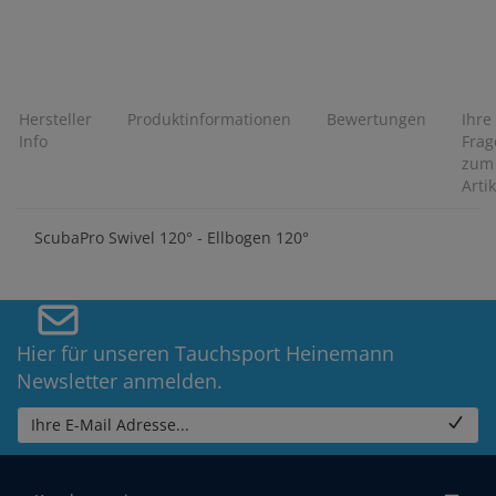
Hersteller
Produktinformationen
Bewertungen
Ihre
Info
Frag
zum
Artik
ScubaPro Swivel 120° - Ellbogen 120°
Hier für unseren Tauchsport Heinemann
Newsletter anmelden.
Ihre E-Mail Adresse...