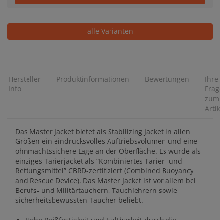
alle Varianten
Hersteller
Produktinformationen
Bewertungen
Ihre
Info
Frag
zum
Artik
Das Master Jacket bietet als Stabilizing Jacket in allen
Größen ein eindrucksvolles Auftriebsvolumen und eine
ohnmachtssichere Lage an der Oberfläche. Es wurde als
einziges Tarierjacket als “Kombiniertes Tarier- und
Rettungsmittel” CBRD-zertifiziert (Combined Buoyancy
and Rescue Device). Das Master Jacket ist vor allem bei
Berufs- und Militärtauchern, Tauchlehrern sowie
sicherheitsbewussten Taucher beliebt.
Hohe Reißfestigkeit und Haltbarkeit durch die