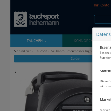
Ihr Konto
Datens
TAUCHEN
SCHNORCHELN
Essenzi
Sie sind hier
Tauchen
Scubapro Tiefenmesser Digital 330 M - Ha
Essenzi
Funktio
Zurück
Statist
Diese C
wir uns
Market
Marketi