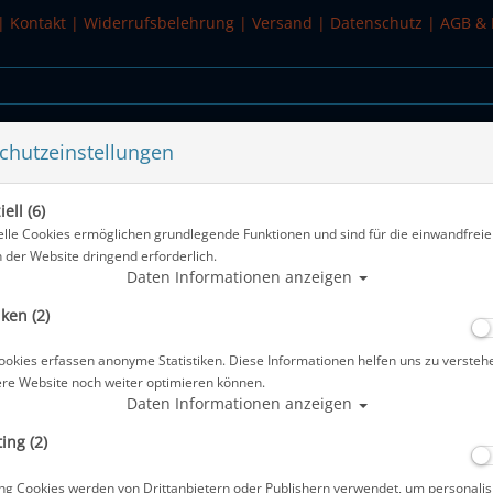
|
Kontakt
|
Widerrufsbelehrung
|
Versand
|
Datenschutz
|
AGB & 
chutzeinstellungen
WASSERSPORT
SALE
ell (6)
ndgelenk
elle Cookies ermöglichen grundlegende Funktionen und sind für die einwandfreie
n der Website dringend erforderlich.
Alle Artikel zeig
Daten Informationen anzeigen
iken (2)
Scubapro Tiefenmesser Digital 330 M
ookies erfassen anonyme Statistiken. Diese Informationen helfen uns zu versteh
Artikelnr.: scu-05014110
ere Website noch weiter optimieren können.
Daten Informationen anzeigen
ing (2)
ng Cookies werden von Drittanbietern oder Publishern verwendet, um personalis