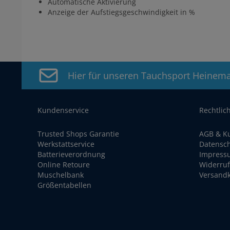
Automatische Aktivierung
Anzeige der Aufstiegsgeschwindigkeit in %
Hier für unseren Tauchsport Heinem
Kundenservice
Rechtlic
Trusted Shops Garantie
AGB & K
Werkstattservice
Datensc
Batterieverordnung
Impress
Online Retoure
Widerruf
Muschelbank
Versand
Größentabellen