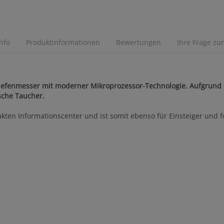
Info
Produktinformationen
Bewertungen
Ihre Frage zum
 Tiefenmesser mit moderner Mikroprozessor-Technologie. Aufgrund s
ische Taucher.
en Informationscenter und ist somit ebenso für Einsteiger und for