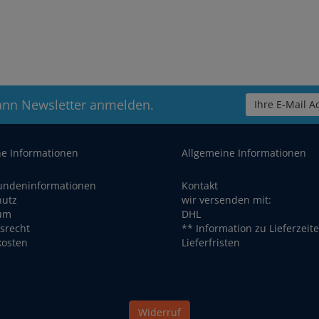
ann Newsletter anmelden.
Ihre E-Mail Ad
he Informationen
Allgemeine Informationen
undeninformationen
Kontakt
hutz
wir versenden mit:
um
DHL
srecht
** Information zu Lieferzeit
kosten
Lieferfristen
Widerruf