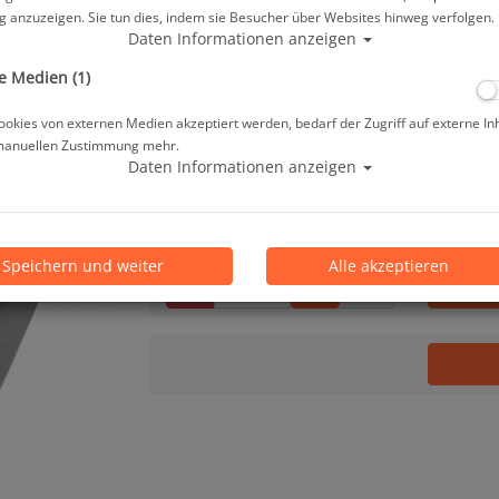
Herstellerpreis: 185,00 €
 anzuzeigen. Sie tun dies, indem sie Besucher über Websites hinweg verfolgen.
Daten Informationen anzeigen
175,80 €
*
e Medien (1)
okies von externen Medien akzeptiert werden, bedarf der Zugriff auf externe In
manuellen Zustimmung mehr.
Lieferbar in 1-2 Wochen, der Artikel wird 
Daten Informationen anzeigen
Prämienpunkte: 176
Speichern und weiter
Alle akzeptieren
Stk.