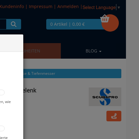
Kundeninfo
|
Impressum
|
Anmelden
|
Select Language
▼
0 Artikel
| 0,00 €
NEUHEITEN
BLOG
en aus: Kompasse & Tiefenmesser
 - Handgelenk
en, wie
ierte