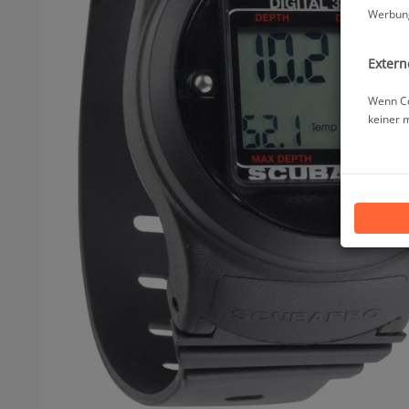
Werbung
Extern
Wenn Co
keiner 