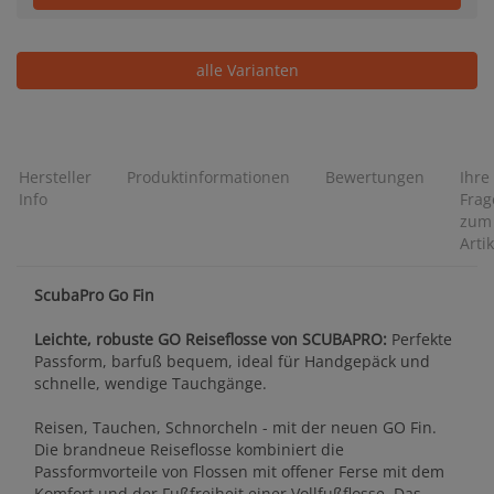
alle Varianten
Hersteller
Produktinformationen
Bewertungen
Ihre
Info
Frag
zum
Artik
ScubaPro Go Fin
Leichte, robuste GO Reiseflosse von SCUBAPRO:
Perfekte
Passform, barfuß bequem, ideal für Handgepäck und
schnelle, wendige Tauchgänge.
Reisen, Tauchen, Schnorcheln - mit der neuen GO Fin.
Die brandneue Reiseflosse kombiniert die
Passformvorteile von Flossen mit offener Ferse mit dem
Komfort und der Fußfreiheit einer Vollfußflosse. Das