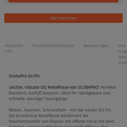
alle Varianten
Hersteller
Produktinformationen
Bewertungen
Ihre
Info
Frag
zum
Artik
ScubaPro Go Fin
Leichte, robuste GO Reiseflosse von SCUBAPRO:
Perfekte
Passform, barfuß bequem, ideal für Handgepäck und
schnelle, wendige Tauchgänge.
Reisen, Tauchen, Schnorcheln - mit der neuen GO Fin.
Die brandneue Reiseflosse kombiniert die
Passformvorteile von Flossen mit offener Ferse mit dem
Komfort und der Fußfreiheit einer Vollfußflosse. Das