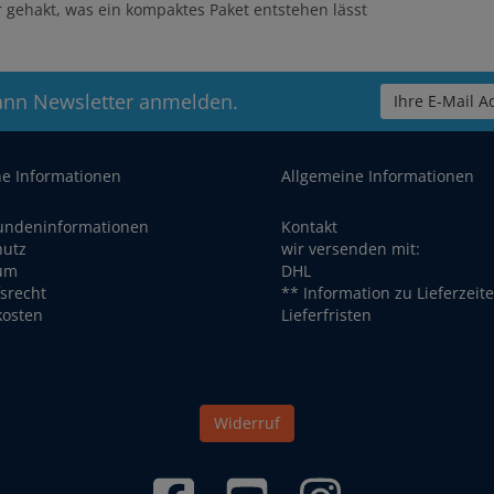
gehakt, was ein kompaktes Paket entstehen lässt
ann Newsletter anmelden.
Ihre E-Mail Ad
he Informationen
Allgemeine Informationen
undeninformationen
Kontakt
hutz
wir versenden mit:
um
DHL
srecht
** Information zu Lieferzeit
kosten
Lieferfristen
Widerruf