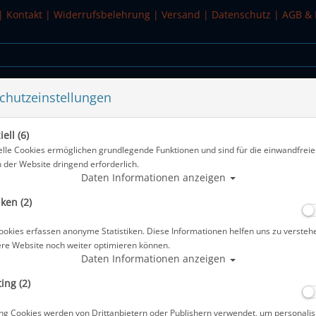
|
Kontakt
|
Widerrufsbelehrung
|
Versand
|
Datenschutz
|
AGB & 
chutzeinstellungen
WASSERSPORT
SALE
ell (6)
elle Cookies ermöglichen grundlegende Funktionen und sind für die einwandfreie
n der Website dringend erforderlich.
Alle Artike
Daten Informationen anzeigen
iken (2)
ScubaPro Go Fin Travel - Gr: XS-S
ookies erfassen anonyme Statistiken. Diese Informationen helfen uns zu versteh
Artikelnr.: scu-25740150
ere Website noch weiter optimieren können.
Daten Informationen anzeigen
ing (2)
ng Cookies werden von Drittanbietern oder Publishern verwendet, um personalis