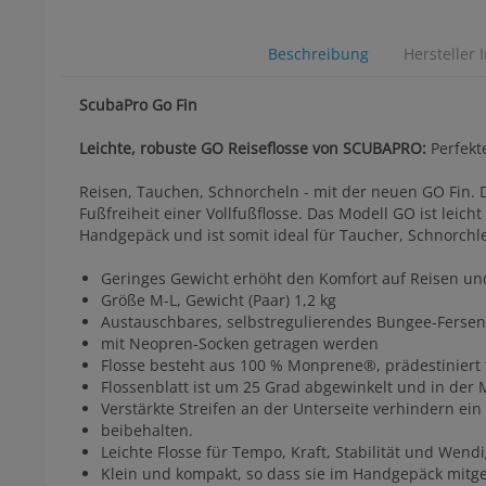
Beschreibung
Hersteller 
ScubaPro Go Fin
Leichte, robuste GO Reiseflosse von SCUBAPRO:
Perfekt
Reisen, Tauchen, Schnorcheln - mit der neuen GO Fin. 
Fußfreiheit einer Vollfußflosse. Das Modell GO ist lei
Handgepäck und ist somit ideal für Taucher, Schnorchl
Geringes Gewicht erhöht den Komfort auf Reisen und
Größe M-L, Gewicht (Paar) 1,2 kg
Austauschbares, selbstregulierendes Bungee-Fersenb
mit Neopren-Socken getragen werden
Flosse besteht aus 100 % Monprene®, prädestiniert f
Flossenblatt ist um 25 Grad abgewinkelt und in der Mi
Verstärkte Streifen an der Unterseite verhindern ei
beibehalten.
Leichte Flosse für Tempo, Kraft, Stabilität und Wen
Klein und kompakt, so dass sie im Handgepäck mit