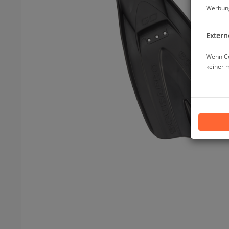
Werbung
Extern
Wenn Co
keiner 