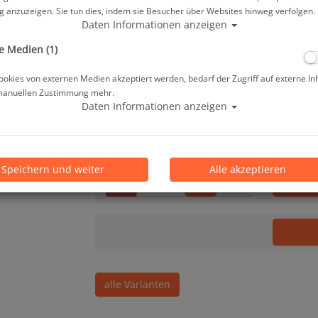
Herstellerpreis: 89,00 €
 anzuzeigen. Sie tun dies, indem sie Besucher über Websites hinweg verfolgen.
Daten Informationen anzeigen
84,60 €
*
e Medien (1)
okies von externen Medien akzeptiert werden, bedarf der Zugriff auf externe In
manuellen Zustimmung mehr.
Lieferbar in 3-5 Werktagen, der Artikel ist 
Daten Informationen anzeigen
Prämienpunkte: 85
Speichern und weiter
Alle akzeptieren
Stk.
alle Varianten