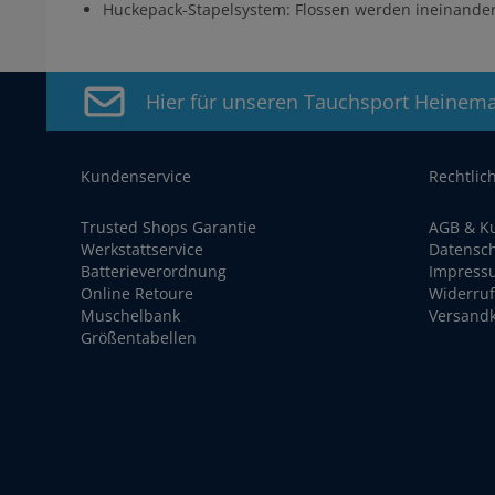
Huckepack-Stapelsystem: Flossen werden ineinander 
Hier für unseren Tauchsport Heinem
Kundenservice
Rechtlic
Trusted Shops Garantie
AGB & K
Werkstattservice
Datensc
Batterieverordnung
Impress
Online Retoure
Widerruf
Muschelbank
Versand
Größentabellen