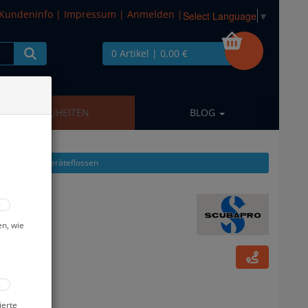
Kundeninfo
|
Impressum
|
Anmelden
|
Select Language
▼
0 Artikel
| 0,00 €
NEUHEITEN
BLOG
l zeigen aus: Geräteflossen
en, wie
ierte