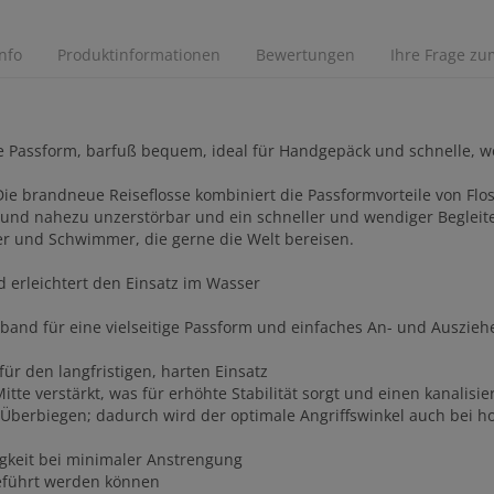
Info
Produktinformationen
Bewertungen
Ihre Frage zum
e Passform, barfuß bequem, ideal für Handgepäck und schnelle, 
Die brandneue Reiseflosse kombiniert die Passformvorteile von Flo
cht und nahezu unzerstörbar und ein schneller und wendiger Beglei
er und Schwimmer, die gerne die Welt bereisen.
 erleichtert den Einsatz im Wasser
and für eine vielseitige Passform und einfaches An- und Auszieh
ür den langfristigen, harten Einsatz
tte verstärkt, was für erhöhte Stabilität sorgt und einen kanalisie
n Überbiegen; dadurch wird der optimale Angriffswinkel auch bei h
digkeit bei minimaler Anstrengung
geführt werden können