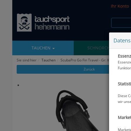
Ihr Konto
Datens
TAUCHEN
SCHNORCHELN
Essenzi
Sie sind hier
Tauchen
ScubaPro Go Fin Travel - Gr: XS-S
Essenzi
Funktio
Zurück
Statist
Diese C
wir uns
Market
Marketi