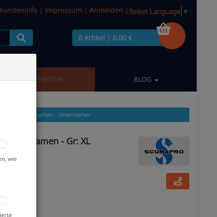
Kundeninfo
|
Impressum
|
Anmelden
|
Select Language
▼
0 Artikel
| 0,00 €
NEUHEITEN
BLOG
 aus: Trockentauchen - Unterzieher
Pants - Damen - Gr: XL
en, wie
ierte