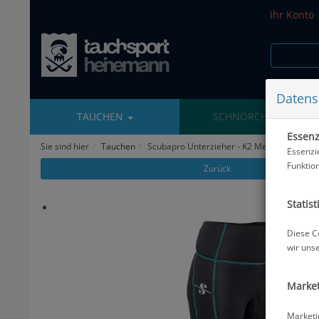
Ihr Konto
Datens
TAUCHEN
SCHNORCHELN
Essenzi
Sie sind hier
Tauchen
Scubapro Unterzieher - K2 Medium - Pants 
Essenzi
Funktio
Zurück
Statist
Diese C
wir uns
Market
Marketi