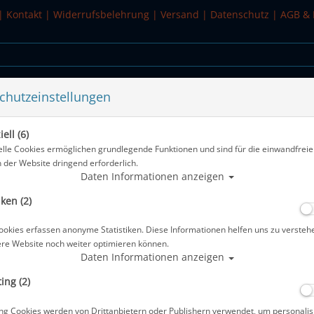
|
Kontakt
|
Widerrufsbelehrung
|
Versand
|
Datenschutz
|
AGB & 
chutzeinstellungen
WASSERSPORT
SALE
ell (6)
- Damen - Gr: XL
elle Cookies ermöglichen grundlegende Funktionen und sind für die einwandfreie
n der Website dringend erforderlich.
Alle Artikel zeigen
Daten Informationen anzeigen
iken (2)
Scubapro Unterzieher - K2 Medium - 
ookies erfassen anonyme Statistiken. Diese Informationen helfen uns zu versteh
Artikelnr.: scu-78162500
ere Website noch weiter optimieren können.
Daten Informationen anzeigen
ing (2)
ng Cookies werden von Drittanbietern oder Publishern verwendet, um personalis