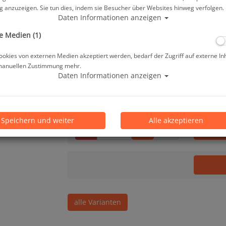
Herstellerpreis: 139,00 €
 anzuzeigen. Sie tun dies, indem sie Besucher über Websites hinweg verfolgen.
Daten Informationen anzeigen
132,10 €
*
e Medien (1)
okies von externen Medien akzeptiert werden, bedarf der Zugriff auf externe In
manuellen Zustimmung mehr.
Lieferbar in 1-3 Werktage, der Artikel ist a
Daten Informationen anzeigen
Prämienpunkte: 132
Speichern und weiter
Alle akzeptieren
Stk.
alle Varianten