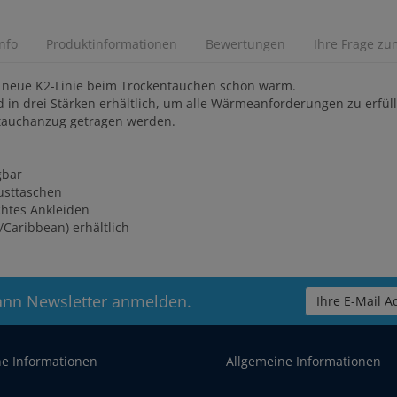
Info
Produktinformationen
Bewertungen
Ihre Frage zum
ie neue K2-Linie beim Trockentauchen schön warm.
d in drei Stärken erhältlich, um alle Wärmeanforderungen zu erfül
tauchanzug getragen werden.
gbar
usttaschen
chtes Ankleiden
Caribbean) erhältlich
ann Newsletter anmelden.
Ihre E-Mail Ad
he Informationen
Allgemeine Informationen