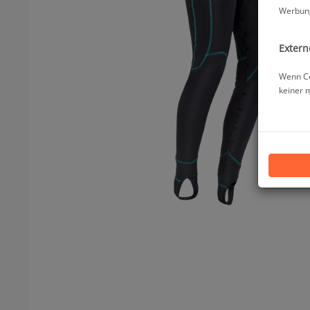
Werbung
Extern
Wenn Co
keiner 