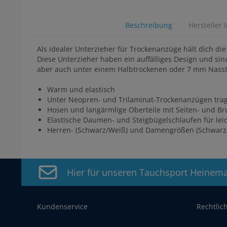
Beschreibung
Hersteller 
Als idealer Unterzieher für Trockenanzüge hält dich d
Diese Unterzieher haben ein auffälliges Design und sin
aber auch unter einem Halbtrockenen oder 7 mm Nass
Warm und elastisch
Unter Neopren- und Trilaminat-Trockenanzügen tra
Hosen und langärmlige Oberteile mit Seiten- und Br
Elastische Daumen- und Steigbügelschlaufen für lei
Herren- (Schwarz/Weiß) und Damengrößen (Schwarz/
Hier für unseren Tauchsport Heinem
Kundenservice
Rechtlic