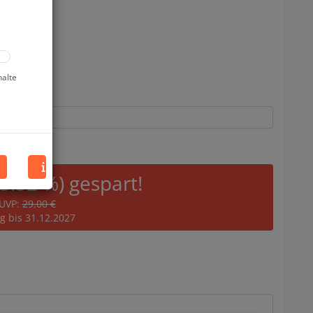
halte
55.52 %) gespart!
UVP:
29,00 €
ig bis 31.12.2027