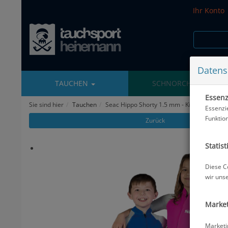
Ihr Konto
Datens
TAUCHEN
SCHNORCHELN
Essenzi
Sie sind hier
Tauchen
Seac Hippo Shorty 1.5 mm - Kids - Abverkau
Essenzi
Funktio
Zurück
Statist
Diese C
wir uns
Market
Marketi