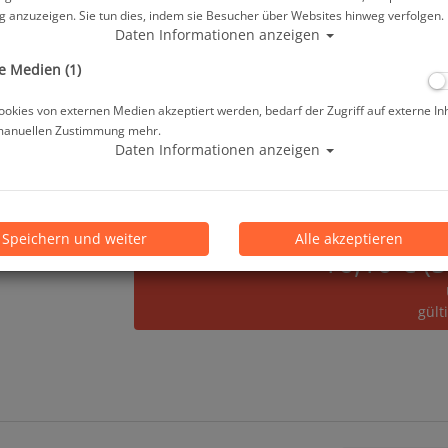
 anzuzeigen. Sie tun dies, indem sie Besucher über Websites hinweg verfolgen.
ab
12,90 €
*
Daten Informationen anzeigen
e Medien (1)
Lieferbar in
okies von externen Medien akzeptiert werden, bedarf der Zugriff auf externe In
manuellen Zustimmung mehr.
Prämienpunkte: 13
Daten Informationen anzeigen
Speichern und weiter
Alle akzeptieren
16,10 € (
gült