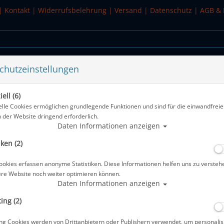
|
Kontakt
|
Widerrufsbelehrung
|
Versand
|
Datenschutz
|
AGB & 
chutzeinstellungen
WASSERSPORT
SALE
ell (6)
f #
elle Cookies ermöglichen grundlegende Funktionen und sind für die einwandfreie
n der Website dringend erforderlich.
Alle Arti
Daten Informationen anzeigen
iken (2)
Seac Hippo Shorty 1.5 mm - Kids - Ab
ookies erfassen anonyme Statistiken. Diese Informationen helfen uns zu versteh
Artikelnr.: sc-001006113master
ere Website noch weiter optimieren können.
Daten Informationen anzeigen
ing (2)
Herstellerpreis: 29,00 €
ng Cookies werden von Drittanbietern oder Publishern verwendet, um personalis