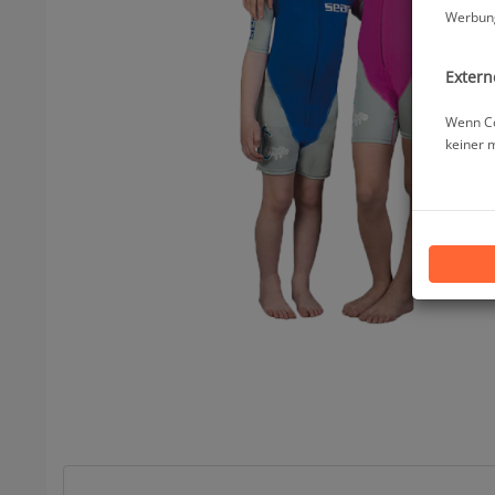
Werbung
Extern
Wenn Co
keiner 