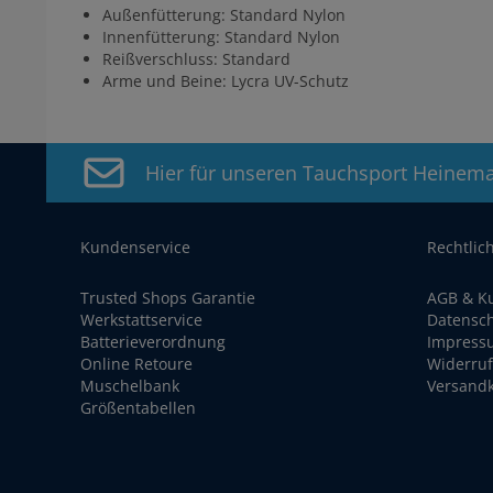
Außenfütterung: Standard Nylon
Innenfütterung: Standard Nylon
Reißverschluss: Standard
Arme und Beine: Lycra UV-Schutz
Hier für unseren Tauchsport Heinem
Kundenservice
Rechtlic
Trusted Shops Garantie
AGB & K
Werkstattservice
Datensc
Batterieverordnung
Impress
Online Retoure
Widerruf
Muschelbank
Versand
Größentabellen