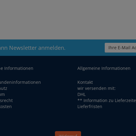
ann Newsletter anmelden.
Ihre E-Mail Ad
he Informationen
Allgemeine Informationen
undeninformationen
Kontakt
hutz
wir versenden mit:
um
DHL
srecht
** Information zu Lieferzeit
kosten
Lieferfristen