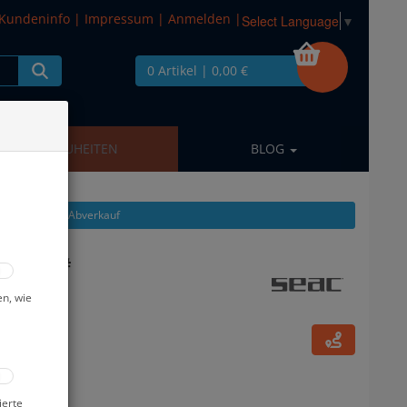
Kundeninfo
|
Impressum
|
Anmelden
|
Select Language
▼
0 Artikel
| 0,00 €
NEUHEITEN
BLOG
kel zeigen aus: Abverkauf
verkauf #
en, wie
ierte