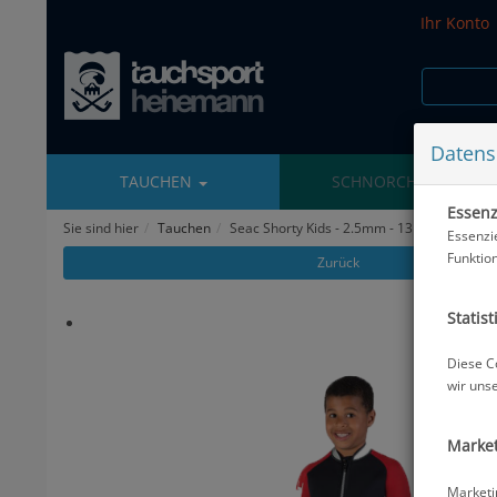
Ihr Konto
Datens
TAUCHEN
SCHNORCHELN
Essenzi
Sie sind hier
Tauchen
Seac Shorty Kids - 2.5mm - 13 Jahre - #
Essenzi
Funktio
Zurück
Statist
Diese C
wir uns
Market
Marketi