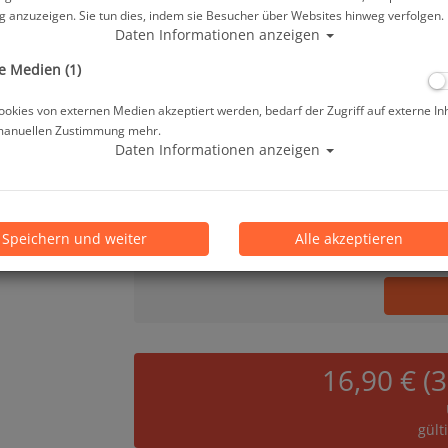
 anzuzeigen. Sie tun dies, indem sie Besucher über Websites hinweg verfolgen.
29,00 €
*
Daten Informationen anzeigen
e Medien (1)
Lieferbar in 1-3 Werktage, der Artikel ist a
okies von externen Medien akzeptiert werden, bedarf der Zugriff auf externe In
manuellen Zustimmung mehr.
Prämienpunkte: 29
Daten Informationen anzeigen
Stk.
Speichern und weiter
Alle akzeptieren
16,90 € (
gült