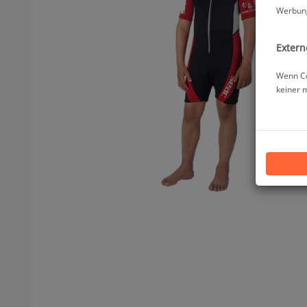
Werbung
Extern
Wenn Co
keiner 