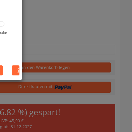
uf Lager
halte
in den Warenkorb legen
Direkt kaufen mit
36.82 %) gespart!
UVP:
45,90 €
ig bis 31.12.2027