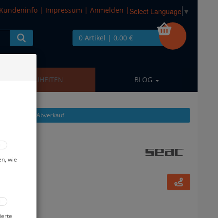
Kundeninfo
|
Impressum
|
Anmelden
|
Select Language
▼
0 Artikel
| 0,00 €
NEUHEITEN
BLOG
kel zeigen aus: Abverkauf
 #
en, wie
ierte