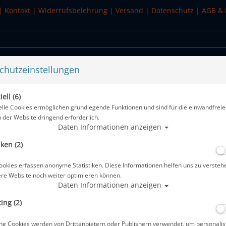
|
Kontakt
|
Widerrufsbelehrung
|
Versand
|
Datenschutz
|
AGB & 
chutzeinstellungen
WASSERSPORT
SALE
ell (6)
elle Cookies ermöglichen grundlegende Funktionen und sind für die einwandfreie
n der Website dringend erforderlich.
Alle Arti
Daten Informationen anzeigen
iken (2)
Seac Shorty Kids - 2.5mm - 13 Jahre -
ookies erfassen anonyme Statistiken. Diese Informationen helfen uns zu versteh
Artikelnr.: sc-0010067051225A
ere Website noch weiter optimieren können.
Daten Informationen anzeigen
ing (2)
Herstellerpreis: 45,90 €
ng Cookies werden von Drittanbietern oder Publishern verwendet, um personalis