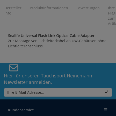
Hersteller
Produktinformationen
Bewertungen
Ihre
Info
Frag
zum
Artik
Sealife Universal Flash Link Optical Cable Adapter
Zur Montage von Lichtleiterkabel an UW-Gehäusen ohne
Lichtleiteranschluss.
Hier für unseren Tauchsport Heinemann
Newsletter anmelden.
Ihre E-Mail Adresse...
Kundenservice