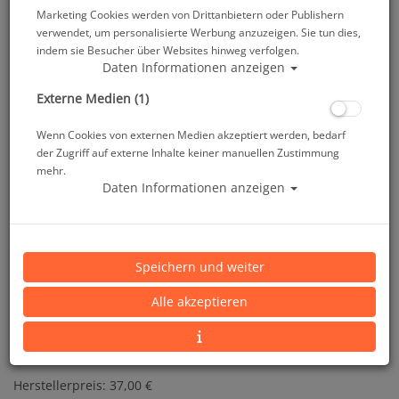
Marketing Cookies werden von Drittanbietern oder Publishern
verwendet, um personalisierte Werbung anzuzeigen. Sie tun dies,
indem sie Besucher über Websites hinweg verfolgen.
Daten Informationen anzeigen
Externe Medien (1)
Sealife Universal Flash Link Optical Cable Adapter
Wenn Cookies von externen Medien akzeptiert werden, bedarf
- universeller Lichtleiteranschluss #
der Zugriff auf externe Inhalte keiner manuellen Zustimmung
mehr.
Daten Informationen anzeigen
Artikelnr.: sea-835992000
Speichern und weiter
Alle akzeptieren
Herstellerpreis: 37,00 €