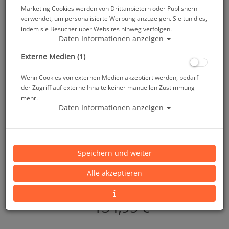
Marketing Cookies werden von Drittanbietern oder Publishern
verwendet, um personalisierte Werbung anzuzeigen. Sie tun dies,
indem sie Besucher über Websites hinweg verfolgen.
Daten Informationen anzeigen
Externe Medien (1)
SiTech Glove Lock QCP
Wenn Cookies von externen Medien akzeptiert werden, bedarf
Artikelnr.: pol-60520
der Zugriff auf externe Inhalte keiner manuellen Zustimmung
mehr.
Daten Informationen anzeigen
Speichern und weiter
Alle akzeptieren
Herstellerpreis: 155,00 €
134,95 €
*