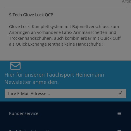
Artik
SiTech Glove Lock QCP
Glove Lock: Komplettsystem mit Bajonettverschluss zum
Anbringen an vorhandene Latex Armmanschetten und
Trockenhandschuhen, auch kombinierbar mit Quick Cuff
als Quick Exchange (enthält keine Handschuhe )
Hier für unseren Tauchsport Heinemann
Newsletter anmelden.
Ihre E-Mail Adresse...
Kundenservice