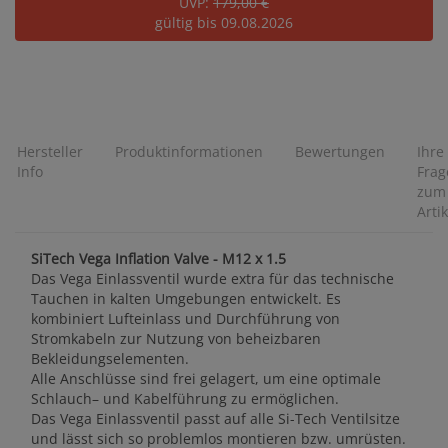
UVP:
179,00 €
gültig bis 09.08.2026
Hersteller
Produktinformationen
Bewertungen
Ihre
Info
Frag
zum
Artik
SiTech Vega Inflation Valve - M12 x 1.5
Das Vega Einlassventil wurde extra für das technische
Tauchen in kalten Umgebungen entwickelt. Es
kombiniert Lufteinlass und Durchführung von
Stromkabeln zur Nutzung von beheizbaren
Bekleidungselementen.
Alle Anschlüsse sind frei gelagert, um eine optimale
Schlauch– und Kabelführung zu ermöglichen.
Das Vega Einlassventil passt auf alle Si-Tech Ventilsitze
und lässt sich so problemlos montieren bzw. umrüsten.