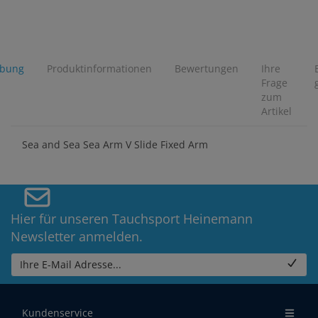
ibung
Produktinformationen
Bewertungen
Ihre
Frage
zum
Artikel
Sea and Sea Sea Arm V Slide Fixed Arm
Hier für unseren Tauchsport Heinemann
Newsletter anmelden.
Ihre E-Mail Adresse...
Kundenservice