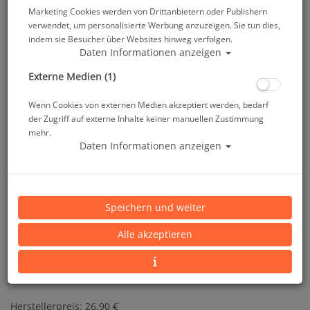
Marketing Cookies werden von Drittanbietern oder Publishern
verwendet, um personalisierte Werbung anzuzeigen. Sie tun dies,
indem sie Besucher über Websites hinweg verfolgen.
Daten Informationen anzeigen
Externe Medien (1)
Wenn Cookies von externen Medien akzeptiert werden, bedarf
der Zugriff auf externe Inhalte keiner manuellen Zustimmung
Smart-stamp - Größe: 38 x 14 mm - Farbe:
mehr.
Daten Informationen anzeigen
aquamarine
Artikelnr.: base-601
Speichern und weiter
Alle akzeptieren
Herstellerpreis: 26,90 €