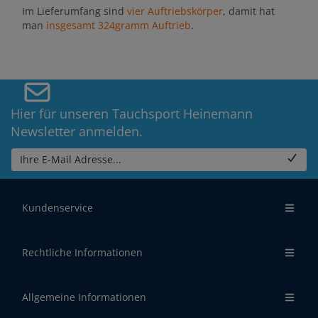
Im Lieferumfang sind
vier Auftriebskörper
, damit hat
man
insgesamt 324gramm
Auftrieb
.
Hier für unseren Tauchsport Heinemann
Newsletter anmelden.
Ihre E-Mail Adresse...
Kundenservice
Rechtliche Informationen
Allgemeine Informationen