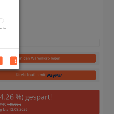
halte
in den Warenkorb legen
Direkt kaufen mit
14.26 %) gespart!
UVP:
149,00 €
ig bis 12.08.2026