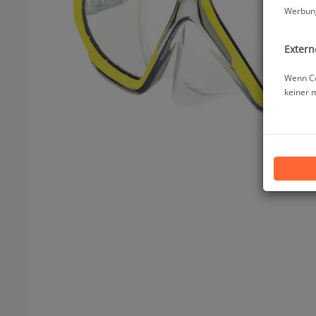
Werbung
Extern
Wenn Co
keiner 