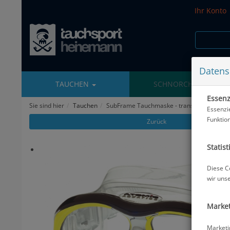
Ihr Konto
Datens
TAUCHEN
SCHNORCHELN
Essenzi
Sie sind hier
Tauchen
SubFrame Tauchmaske - transparent/gelb
Essenzi
Funktio
Zurück
Statist
Diese C
wir uns
Market
Marketi