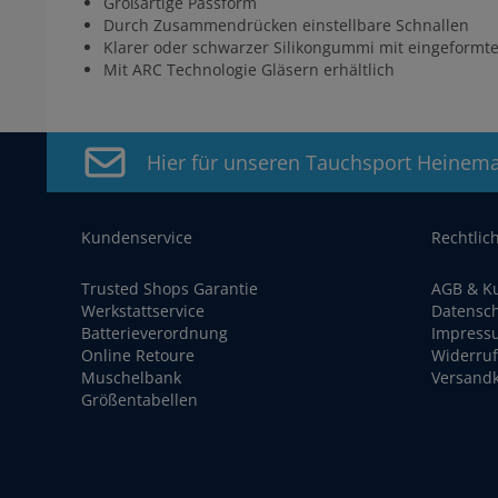
Großartige Passform
Durch Zusammendrücken einstellbare Schnallen
Klarer oder schwarzer Silikongummi mit eingeformt
Mit ARC Technologie Gläsern erhältlich
Hier für unseren Tauchsport Heinem
Kundenservice
Rechtlic
Trusted Shops Garantie
AGB & K
Werkstattservice
Datensc
Batterieverordnung
Impress
Online Retoure
Widerruf
Muschelbank
Versand
Größentabellen