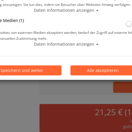
 anzuzeigen. Sie tun dies, indem sie Besucher über Websites hinweg verfolgen.
127,75 €
*
Daten Informationen anzeigen
e Medien (1)
Lieferbar in bitte telef. erfragen
okies von externen Medien akzeptiert werden, bedarf der Zugriff auf externe In
manuellen Zustimmung mehr.
Prämienpunkte: 128
Daten Informationen anzeigen
Stk.
Speichern und weiter
Alle akzeptieren
21,25 € (
gült