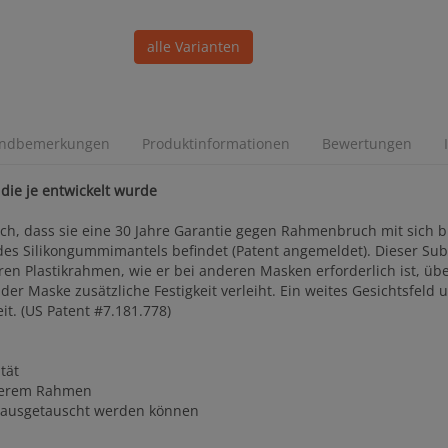
alle Varianten
andbemerkungen
Produktinformationen
Bewertungen
 die je entwickelt wurde
ch, dass sie eine 30 Jahre Garantie gegen Rahmenbruch mit sich 
des Silikongummimantels befindet (Patent angemeldet). Dieser Subf
n Plastikrahmen, wie er bei anderen Masken erforderlich ist, übe
der Maske zusätzliche Festigkeit verleiht. Ein weites Gesichtsfeld
it. (US Patent #7.181.778)
tät
ußerem Rahmen
er ausgetauscht werden können