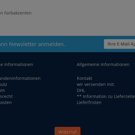
en Farbakzenten
ann Newsletter anmelden.
Ihre E-Mail Ad
he Informationen
Allgemeine Informationen
undeninformationen
Kontakt
hutz
wir versenden mit:
um
DHL
srecht
** Information zu Lieferzeit
kosten
Lieferfristen
Widerruf