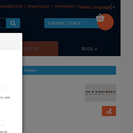
Kundeninfo
|
Impressum
|
Anmelden
|
Select Language
▼
0 Artikel
| 0,00 €
NEUHEITEN
BLOG
ikel zeigen aus: Masken
/gelb
en, wie
ierte