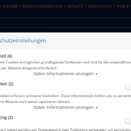
|
Kontakt
|
Widerrufsbelehrung
|
Versand
|
Datenschutz
|
AGB & 
chutzeinstellungen
WASSERSPORT
SALE
ell (6)
elle Cookies ermöglichen grundlegende Funktionen und sind für die einwandfreie
n der Website dringend erforderlich.
Alle Art
Daten Informationen anzeigen
iken (2)
SubFrame Tauchmaske - transparent
ookies erfassen anonyme Statistiken. Diese Informationen helfen uns zu versteh
Artikelnr.: ato-04012200
ere Website noch weiter optimieren können.
Daten Informationen anzeigen
ing (2)
Herstellerpreis: 149,00 €
ng Cookies werden von Drittanbietern oder Publishern verwendet, um personalis