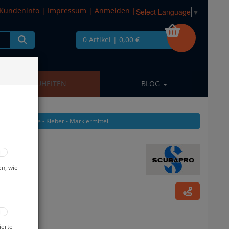
Kundeninfo
|
Impressum
|
Anmelden
|
Select Language
▼
0 Artikel
| 0,00 €
NEUHEITEN
BLOG
 Pflegeprodukte - Kleber - Markiermittel
en, wie
ierte