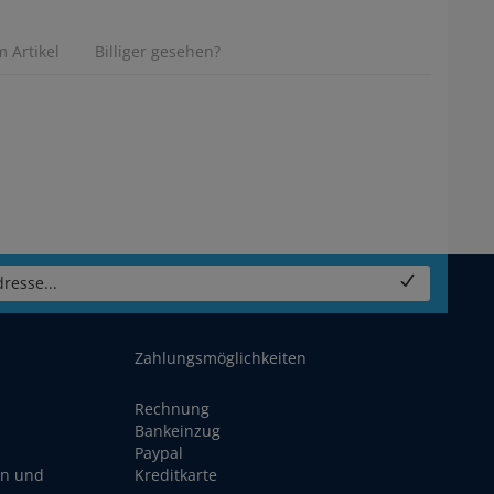
 Artikel
Billiger gesehen?
resse...
Zahlungsmöglichkeiten
Rechnung
Bankeinzug
Paypal
en und
Kreditkarte