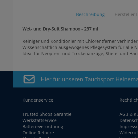
Beschreibung
Hersteller 
Wet- und Dry-Suit Shampoo - 237 ml
Reiniger und Konditionier mit Chlorentferner verhinder
Wissenschaftlich ausgewogenes Pflegesystem für alle 
Ideal für Neopren- und Trockenanzüge, Stiefel und Han
Hier für unseren Tauchsport Heinem
Kundenservice
Rechtlic
Trusted Shops Garantie
AGB & K
Werkstattservice
Datensc
Batterieverordnung
Impress
Online Retoure
Widerruf