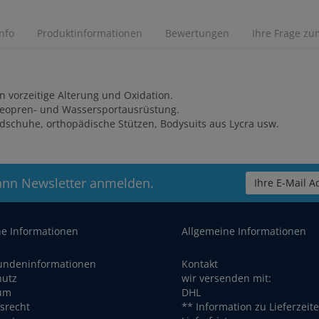
Info
Produktinformationen
Bewertungen
Ihre Frage zum
n vorzeitige Alterung und Oxidation.
Neopren- und Wassersportausrüstung.
dschuhe, orthopädische Stützen, Bodysuits aus Lycra usw.
ann Newsletter anmelden.
Ihre E-Mail Ad
he Informationen
Allgemeine Informationen
undeninformationen
Kontakt
hutz
wir versenden mit:
um
DHL
srecht
** Information zu Lieferzeit