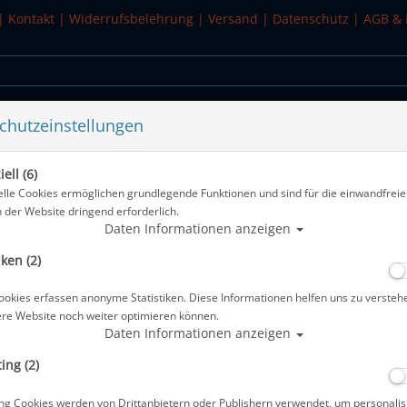
|
Kontakt
|
Widerrufsbelehrung
|
Versand
|
Datenschutz
|
AGB & 
chutzeinstellungen
WASSERSPORT
SALE
ell (6)
elle Cookies ermöglichen grundlegende Funktionen und sind für die einwandfreie
n der Website dringend erforderlich.
Alle Artikel zeigen aus:
Daten Informationen anzeigen
iken (2)
Wet und Dry Suit Shampoo - 250 ml
ookies erfassen anonyme Statistiken. Diese Informationen helfen uns zu versteh
Artikelnr.: scu-841029004
ere Website noch weiter optimieren können.
Daten Informationen anzeigen
ing (2)
ng Cookies werden von Drittanbietern oder Publishern verwendet, um personalis