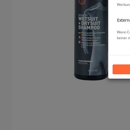
Werbung
Extern
Wenn Co
keiner 