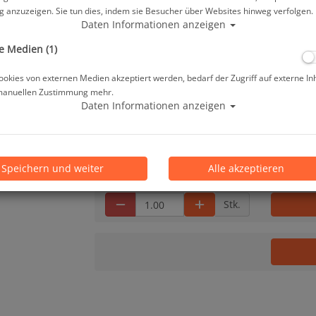
Herstellerpreis: 12,90 €
 anzuzeigen. Sie tun dies, indem sie Besucher über Websites hinweg verfolgen.
Daten Informationen anzeigen
12,30 €
*
e Medien (1)
okies von externen Medien akzeptiert werden, bedarf der Zugriff auf externe In
manuellen Zustimmung mehr.
Grundpreis: 4,92 € / 100 ml
Daten Informationen anzeigen
Lieferbar in 1-3 Werktage, der Artikel ist a
Prämienpunkte: 12
Speichern und weiter
Alle akzeptieren
Stk.