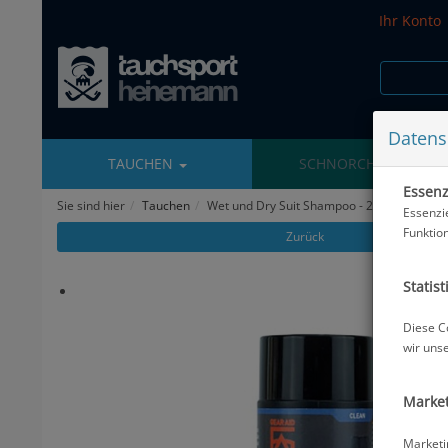
Ihr Konto
Datens
TAUCHEN
SCHNORCHELN
Essenzi
Sie sind hier
Tauchen
Wet und Dry Suit Shampoo - 250 ml
Essenzi
Funktio
Zurück
Statist
Diese C
wir uns
Market
Marketi