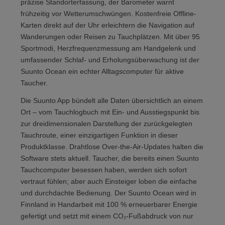
präzise Standorterfassung, der Barometer warnt
frühzeitig vor Wetterumschwüngen. Kostenfreie Offline-
Karten direkt auf der Uhr erleichtern die Navigation auf
Wanderungen oder Reisen zu Tauchplätzen. Mit über 95
Sportmodi, Herzfrequenzmessung am Handgelenk und
umfassender Schlaf- und Erholungsüberwachung ist der
Suunto Ocean ein echter Alltagscomputer für aktive
Taucher.
Die Suunto App bündelt alle Daten übersichtlich an einem
Ort – vom Tauchlogbuch mit Ein- und Ausstiegspunkt bis
zur dreidimensionalen Darstellung der zurückgelegten
Tauchroute, einer einzigartigen Funktion in dieser
Produktklasse. Drahtlose Over-the-Air-Updates halten die
Software stets aktuell. Taucher, die bereits einen Suunto
Tauchcomputer besessen haben, werden sich sofort
vertraut fühlen; aber auch Einsteiger loben die einfache
und durchdachte Bedienung. Der Suunto Ocean wird in
Finnland in Handarbeit mit 100 % erneuerbarer Energie
gefertigt und setzt mit einem CO₂-Fußabdruck von nur