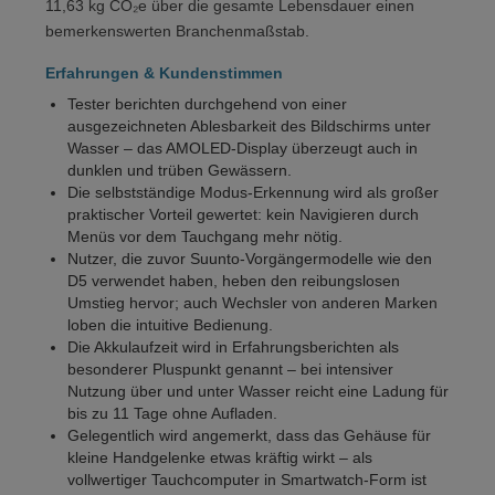
11,63 kg CO₂e über die gesamte Lebensdauer einen
bemerkenswerten Branchenmaßstab.
Erfahrungen & Kundenstimmen
Tester berichten durchgehend von einer
ausgezeichneten Ablesbarkeit des Bildschirms unter
Wasser – das AMOLED-Display überzeugt auch in
dunklen und trüben Gewässern.
Die selbstständige Modus-Erkennung wird als großer
praktischer Vorteil gewertet: kein Navigieren durch
Menüs vor dem Tauchgang mehr nötig.
Nutzer, die zuvor Suunto-Vorgängermodelle wie den
D5 verwendet haben, heben den reibungslosen
Umstieg hervor; auch Wechsler von anderen Marken
loben die intuitive Bedienung.
Die Akkulaufzeit wird in Erfahrungsberichten als
besonderer Pluspunkt genannt – bei intensiver
Nutzung über und unter Wasser reicht eine Ladung für
bis zu 11 Tage ohne Aufladen.
Gelegentlich wird angemerkt, dass das Gehäuse für
kleine Handgelenke etwas kräftig wirkt – als
vollwertiger Tauchcomputer in Smartwatch-Form ist