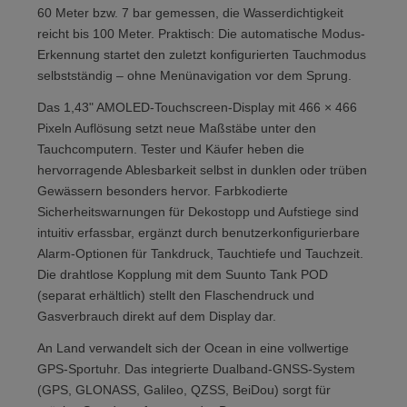
60 Meter bzw. 7 bar gemessen, die Wasserdichtigkeit
reicht bis 100 Meter. Praktisch: Die automatische Modus-
Erkennung startet den zuletzt konfigurierten Tauchmodus
selbstständig – ohne Menünavigation vor dem Sprung.
Das 1,43" AMOLED-Touchscreen-Display mit 466 × 466
Pixeln Auflösung setzt neue Maßstäbe unter den
Tauchcomputern. Tester und Käufer heben die
hervorragende Ablesbarkeit selbst in dunklen oder trüben
Gewässern besonders hervor. Farbkodierte
Sicherheitswarnungen für Dekostopp und Aufstiege sind
intuitiv erfassbar, ergänzt durch benutzerkonfigurierbare
Alarm-Optionen für Tankdruck, Tauchtiefe und Tauchzeit.
Die drahtlose Kopplung mit dem Suunto Tank POD
(separat erhältlich) stellt den Flaschendruck und
Gasverbrauch direkt auf dem Display dar.
An Land verwandelt sich der Ocean in eine vollwertige
GPS-Sportuhr. Das integrierte Dualband-GNSS-System
(GPS, GLONASS, Galileo, QZSS, BeiDou) sorgt für