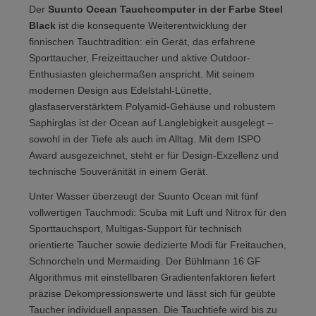
Der
Suunto Ocean Tauchcomputer in der Farbe Steel
Black
ist die konsequente Weiterentwicklung der
finnischen Tauchtradition: ein Gerät, das erfahrene
Sporttaucher, Freizeittaucher und aktive Outdoor-
Enthusiasten gleichermaßen anspricht. Mit seinem
modernen Design aus Edelstahl-Lünette,
glasfaserverstärktem Polyamid-Gehäuse und robustem
Saphirglas ist der Ocean auf Langlebigkeit ausgelegt –
sowohl in der Tiefe als auch im Alltag. Mit dem ISPO
Award ausgezeichnet, steht er für Design-Exzellenz und
technische Souveränität in einem Gerät.
Unter Wasser überzeugt der Suunto Ocean mit fünf
vollwertigen Tauchmodi: Scuba mit Luft und Nitrox für den
Sporttauchsport, Multigas-Support für technisch
orientierte Taucher sowie dedizierte Modi für Freitauchen,
Schnorcheln und Mermaiding. Der Bühlmann 16 GF
Algorithmus mit einstellbaren Gradientenfaktoren liefert
präzise Dekompressionswerte und lässt sich für geübte
Taucher individuell anpassen. Die Tauchtiefe wird bis zu