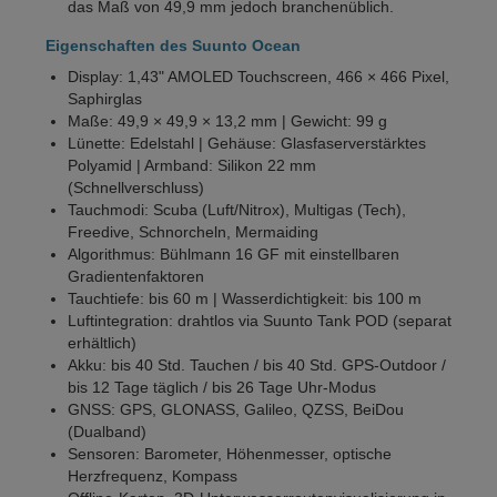
das Maß von 49,9 mm jedoch branchenüblich.
Eigenschaften des Suunto Ocean
Display: 1,43" AMOLED Touchscreen, 466 × 466 Pixel,
Saphirglas
Maße: 49,9 × 49,9 × 13,2 mm | Gewicht: 99 g
Lünette: Edelstahl | Gehäuse: Glasfaserverstärktes
Polyamid | Armband: Silikon 22 mm
(Schnellverschluss)
Tauchmodi: Scuba (Luft/Nitrox), Multigas (Tech),
Freedive, Schnorcheln, Mermaiding
Algorithmus: Bühlmann 16 GF mit einstellbaren
Gradientenfaktoren
Tauchtiefe: bis 60 m | Wasserdichtigkeit: bis 100 m
Luftintegration: drahtlos via Suunto Tank POD (separat
erhältlich)
Akku: bis 40 Std. Tauchen / bis 40 Std. GPS-Outdoor /
bis 12 Tage täglich / bis 26 Tage Uhr-Modus
GNSS: GPS, GLONASS, Galileo, QZSS, BeiDou
(Dualband)
Sensoren: Barometer, Höhenmesser, optische
Herzfrequenz, Kompass