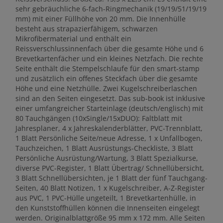
sehr gebräuchliche 6-fach-Ringmechanik (19/19/51/19/19
mm) mit einer Füllhöhe von 20 mm. Die Innenhülle
besteht aus strapazierfähigem, schwarzen
Mikrofibermaterial und enthält ein
Reissverschlussinnenfach über die gesamte Höhe und 6
Brevetkartenfächer und ein kleines Netzfach. Die rechte
Seite enthält die Stempelschlaufe für den smart-stamp
und zusätzlich ein offenes Steckfach über die gesamte
Höhe und eine Netzhülle. Zwei Kugelschreiberlaschen
sind an den Seiten eingesetzt. Das sub-book ist inklusive
einer umfangreicher Starteinlage (deutsch/englisch) mit
80 Tauchgängen (10xSingle/15xDUO): Faltblatt mit
Jahresplaner, 4 x Jahreskalenderblätter, PVC-Trennblatt,
1 Blatt Persönliche Seite/neue Adresse, 1 x Unfallbogen,
Tauchzeichen, 1 Blatt Ausrüstungs-Checkliste, 3 Blatt
Persönliche Ausrüstung/Wartung, 3 Blatt Spezialkurse,
diverse PVC-Register, 1 Blatt Übertrag/ Schnellübersicht,
3 Blatt Schnellübersichten, je 1 Blatt der fünf Tauchgang-
Seiten, 40 Blatt Notizen, 1 x Kugelschreiber, A-Z-Register
aus PVC, 1 PVC-Hülle ungeteilt, 1 Brevetkartenhülle, in
den Kunststoffhüllen können die Innenseiten eingelegt
werden. Originalblattgröße 95 mm x 172 mm. Alle Seiten