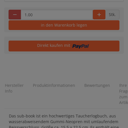
Stk.
in den Warenkorb legen
Direkt kaufen mit
Hersteller
Produktinformationen
Bewertungen
Ihre
Info
Frag
zum
Artik
Das sub-book ist ein hochwertiges Taucherlogbuch, aus
wasserabweisendem Gummi-Neopren mit umlaufendem
Reissverschluss. Größe ca. 15,5 x 22,5 cm. Es enthält eine