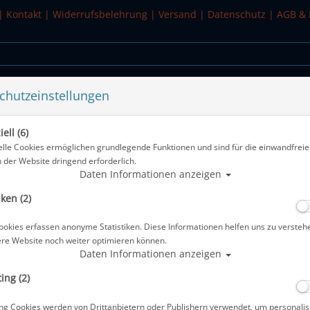
|
Kontakt
|
Widerrufsbelehrung
|
Versand
|
Datenschutz
|
AGB & 
chutzeinstellungen
WASSERSPORT
SALE
ell (6)
 Motiv: Taucher - ohne Einlage
elle Cookies ermöglichen grundlegende Funktionen und sind für die einwandfreie
n der Website dringend erforderlich.
Alle Artikel zeigen a
Daten Informationen anzeigen
iken (2)
Taucherlogbuch sub-book - Farbe: sch
ohne Einlage
ookies erfassen anonyme Statistiken. Diese Informationen helfen uns zu versteh
ere Website noch weiter optimieren können.
Artikelnr.: base-253
Daten Informationen anzeigen
ing (2)
Herstellerpreis: 34,95 €
ng Cookies werden von Drittanbietern oder Publishern verwendet, um personalis