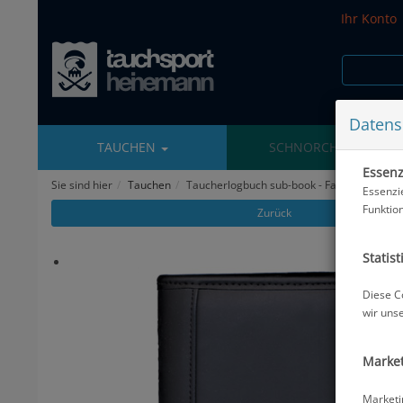
Ihr Konto
Datens
TAUCHEN
SCHNORCHELN
Essenzi
Sie sind hier
Tauchen
Taucherlogbuch sub-book - Farbe: schwarz -
Essenzi
Funktio
Zurück
Statist
Diese C
wir uns
Market
Marketi