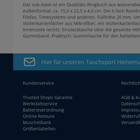
Das sub-book ist ein Qualitäts-Ringbuch aus wassera
Außenformat: ca. 15,0 x 22,5 x 4,0 cm. Die 6-fach Run
Filofax, Timesystems und anderen. Füllhöhe 20 mm. Uml
Visitenkartenfächer aus Mikrofiber, ein Visitenkartenf
Innenseite rechts: Einstecktasche über die gesamte Hö
Gummiband. Praktisch: Gummilasche für den beliebten
Hier für unseren Tauchsport Heinem
Kundenservice
Rechtlic
Trusted Shops Garantie
AGB & K
Werkstattservice
Datensc
Batterieverordnung
Impress
Online Retoure
Widerruf
Muschelbank
Versand
Größentabellen