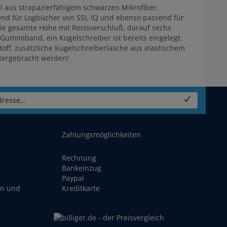
 aus strapazierfähigem schwarzen Mikrofiber.
end für Logbücher von SSI, IQ und ebenso passend für
die gesamte Höhe mit Reissverschluß, darauf sechs
 Gummiband, ein Kugelschreiber ist bereits eingelegt.
off, zusätzliche Kugelschreiberlasche aus elastischem
tergebracht werden!
resse...
Zahlungsmöglichkeiten
Rechnung
Bankeinzug
Paypal
en und
Kreditkarte