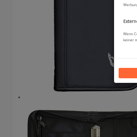
Werbung
Extern
Wenn Co
keiner 