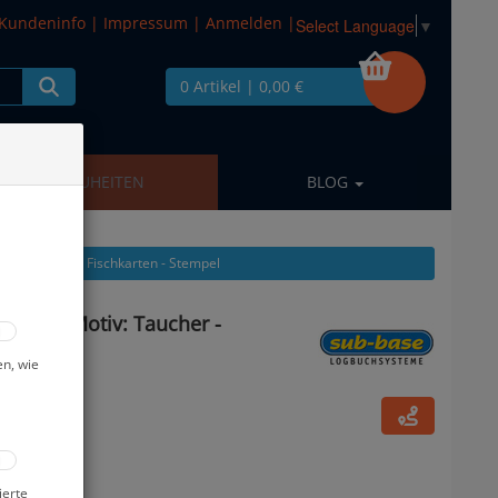
Kundeninfo
|
Impressum
|
Anmelden
|
Select Language
▼
0 Artikel
| 0,00 €
NEUHEITEN
BLOG
us: Logbücher - Fischkarten - Stempel
warz - Motiv: Taucher -
en, wie
ierte