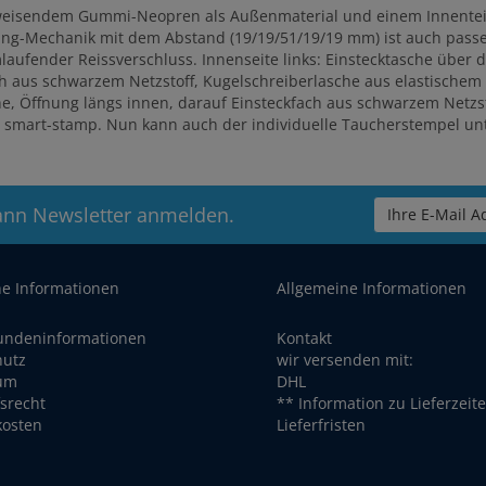
bweisendem Gummi-Neopren als Außenmaterial und einem Innenteil
dring-Mechanik mit dem Abstand (19/19/51/19/19 mm) ist auch pass
aufender Reissverschluss. Innenseite links: Einstecktasche über 
ach aus schwarzem Netzstoff, Kugelschreiberlasche aus elastischem
he, Öffnung längs innen, darauf Einsteckfach aus schwarzem Netzst
 smart-stamp. Nun kann auch der individuelle Taucherstempel un
ann Newsletter anmelden.
Ihre E-Mail Ad
he Informationen
Allgemeine Informationen
undeninformationen
Kontakt
hutz
wir versenden mit:
um
DHL
srecht
** Information zu Lieferzeit
kosten
Lieferfristen