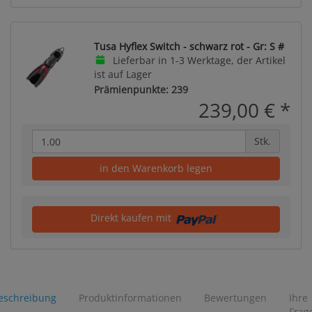
Tusa Hyflex Switch - schwarz rot - Gr: S #
Lieferbar in 1-3 Werktage, der Artikel
ist auf Lager
Prämienpunkte: 239
239,00 €
*
Stk.
in den Warenkorb legen
Direkt kaufen mit
eschreibung
Produktinformationen
Bewertungen
Ihre
Frag