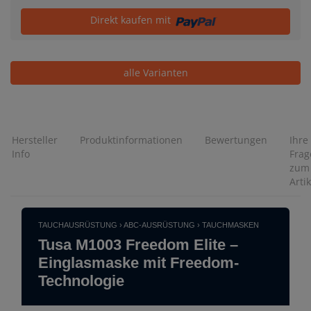
Direkt kaufen mit
alle Varianten
Hersteller
Produktinformationen
Bewertungen
Ihre
Info
Frag
zum
Artik
TAUCHAUSRÜSTUNG › ABC-AUSRÜSTUNG › TAUCHMASKEN
Tusa M1003 Freedom Elite –
Einglasmaske mit Freedom-
Technologie